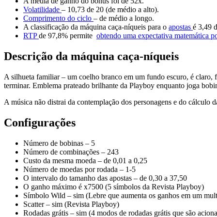
A média de ganho do bônus foi de 52x.
Volatilidade
– 10,73 de 20 (de médio a alto).
Comprimento do ciclo
– de médio a longo.
A classificação da máquina caça-níqueis para o
apostas
é 3,49 
RTP
de 97,8% permite
obtendo uma expectativa matemática po
Descrição da máquina caça-níqueis
A silhueta familiar – um coelho branco em um fundo escuro, é claro, 
terminar. Emblema prateado brilhante da Playboy enquanto joga bobin
A música não distrai da contemplação dos personagens e do cálculo da 
Configurações
Número de bobinas – 5
Número de combinações – 243
Custo da mesma moeda – de 0,01 a 0,25
Número de moedas por rodada – 1-5
O intervalo do tamanho das apostas – de 0,30 a 37,50
O ganho máximo é x7500 (5 símbolos da Revista Playboy)
Símbolo Wild – sim (Lebre que aumenta os ganhos em um multi
Scatter – sim (Revista Playboy)
Rodadas grátis – sim (4 modos de rodadas grátis que são aciona