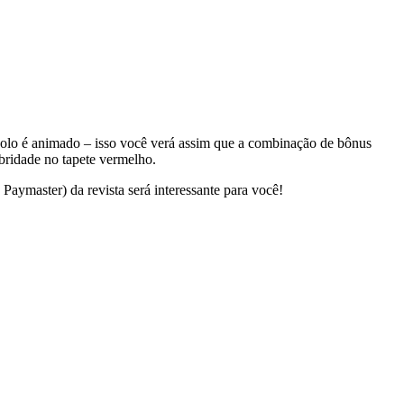
mbolo é animado – isso você verá assim que a combinação de bônus
bridade no tapete vermelho.
Paymaster) da revista será interessante para você!