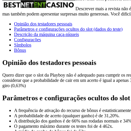
Descrever mais a revista não 
mas também podem apresentar surpresas muito generosas. Você dificilm
Opinião dos testadores pessoais
Parâmetros e configurações ocultos do slot (dados do teste)
Descrição da máquina caça-níqueis
Configurações
Símbolos
Bônus
Opinião dos testadores pessoais
Quero dizer que o slot da Playboy não é adequado para cumprir os re
considerar que a probabilidade de cair em um acerto é igual a apenas
giro (0,63%)
Parâmetros e configurações ocultos do slot 
A frequência de ativação do recurso de bônus é estatisticamente
A probabilidade de acerto (qualquer ganho) é de 31,20%.
A distribuição dos ganhos é de 66% nas rodadas normais e 34% 
O pagamento máximo durante os testes foi de 4 462x.