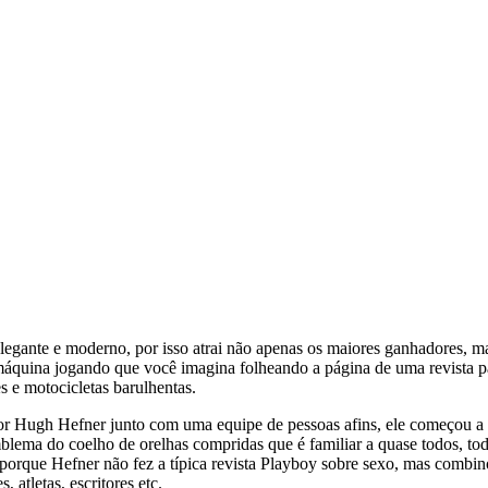
elegante e moderno, por isso atrai não apenas os maiores ganhadores,
máquina jogando que você imagina folheando a página de uma revista pá
s e motocicletas barulhentas.
r Hugh Hefner junto com uma equipe de pessoas afins, ele começou a p
lema do coelho de orelhas compridas que é familiar a quase todos, to
orque Hefner não fez a típica revista Playboy sobre sexo, mas combino
, atletas, escritores etc.