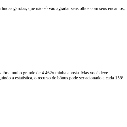
m lindas garotas, que não só vão agradar seus olhos com seus encantos,
 vitória muito grande de 4 462x minha aposta. Mas você deve
indo a estatística, o recurso de bônus pode ser acionado a cada 158º