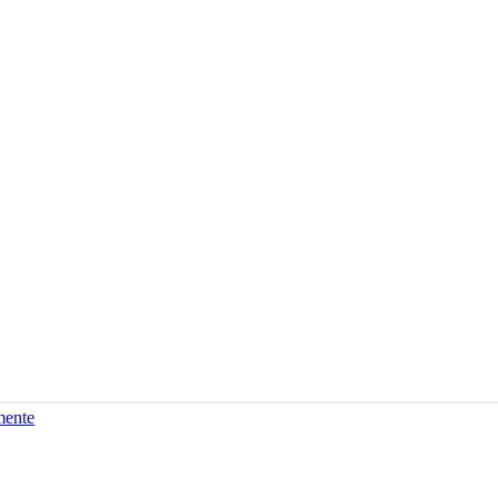
mente