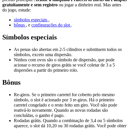
gratuitamente e sem registro
ou jogar a dinheiro real. Mas antes
do jogo, estude:
símbolos especiais
,
bônus
, e
configurações do slot
.
Símbolos especiais
As penas são abertas em 2-5 cilindros e substituem todos os
símbolos, exceto uma dispersão.
Ninhos com ovos são o símbolo de dispersão, que pode
acionar o recurso de giros grátis se você coletar de 3 a 5
dispersões a partir do primeiro rolo.
Bônus
Re-giros. Se o primeiro carretel for coberto pelo mesmo
símbolo, o slot é acionado por 3 re-giros. Há o primeiro
carretel congelado e o resto feito um giro. Você não pode
reativá-lo novamente. Quando as novas rodadas são
concluídas, o ganho é pago.
Rodadas grátis. Quando a combinação de 3,4 ou 5 símbolos
aparece, o slot dá 10,20 ou 30 rodadas grátis. Você pode obter