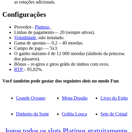
as rotações adicionais.
Configurações
Provedor–
Platipus
.
Linhas de pagamento— 20 (sempre ativas).
Volatilidade
-não instalado.
Gama de apostas— 0,2 – 40 moedas.
Campo de jogo — 5х3.
O ganho máximo é de 12 000 moedas (símbolo da princesa
dos pássaros).
Bônus – re-giros e giros grátis de ninhos com ovos.
RTP
– 95,02%.
Você também pode gostar dos seguintes slots no modo Fun
Grande Oceano
Mega Dragão
Livro do Egito
Dinheiro da Sorte
Geléia Louca
Sete de Cristal
Jogue todos os slots Platipus gratuitamente