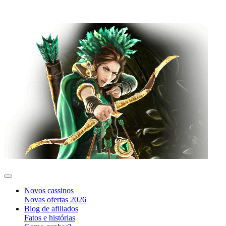
casino-hipster
Novos cassinos
Novas ofertas 2026
Blog de afiliados
Fatos e histórias