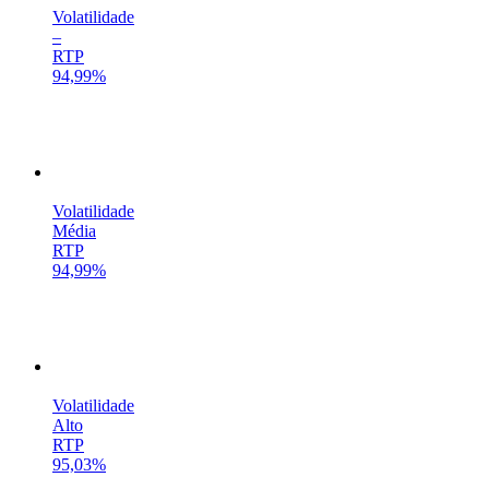
Volatilidade
–
RTP
94,99%
Volatilidade
Média
RTP
94,99%
Volatilidade
Alto
RTP
95,03%