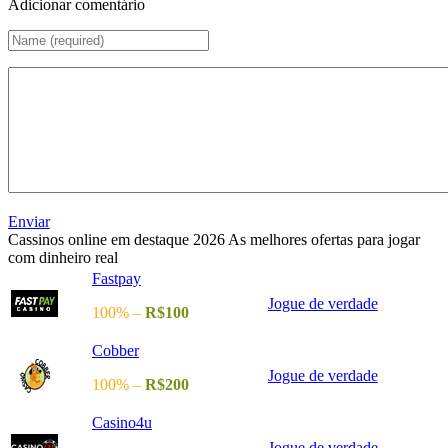
Adicionar comentário
Enviar
Cassinos online em destaque 2026
As melhores ofertas para jogar
com dinheiro real
Fastpay
Jogue de verdade
100% –
R$100
Cobber
Jogue de verdade
100% –
R$200
Casino4u
Jogue de verdade