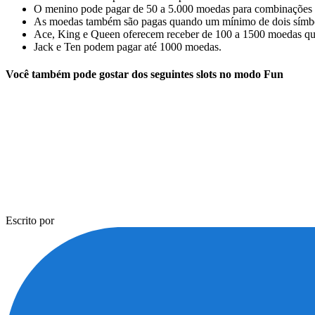
O menino pode pagar de 50 a 5.000 moedas para combinações d
As moedas também são pagas quando um mínimo de dois símbo
Ace, King e Queen oferecem receber de 100 a 1500 moedas qua
Jack e Ten podem pagar até 1000 moedas.
Você também pode gostar dos seguintes slots no modo Fun
Escrito por