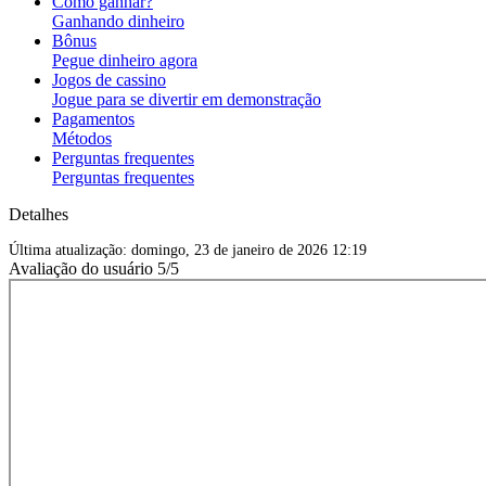
Como ganhar?
Ganhando dinheiro
Bônus
Pegue dinheiro agora
Jogos de cassino
Jogue para se divertir em demonstração
Pagamentos
Métodos
Perguntas frequentes
Perguntas frequentes
Detalhes
Última atualização: domingo, 23 de janeiro de 2026 12:19
Avaliação do usuário
5/5