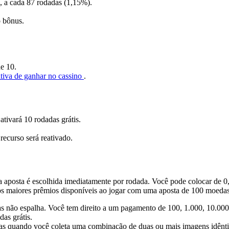
e, a cada 87 rodadas (1,15%).
o bônus.
de 10.
tiva de ganhar no cassino
.
tivará 10 rodadas grátis.
recurso será reativado.
 a aposta é escolhida imediatamente por rodada. Você pode colocar de 
 os maiores prêmios disponíveis ao jogar com uma aposta de 100 moedas
 não espalha. Você tem direito a um pagamento de 100, 1.000, 10.000
as grátis.
s quando você coleta uma combinação de duas ou mais imagens idênti