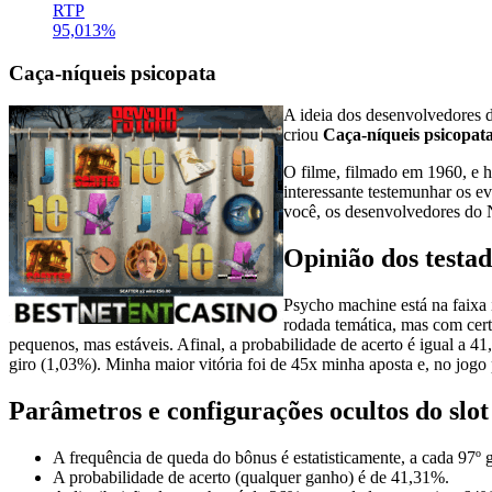
RTP
95,013%
Caça-níqueis psicopata
A ideia dos desenvolvedores d
criou
Caça-níqueis psicopat
O filme, filmado em 1960, e ho
interessante testemunhar os e
você, os desenvolvedores do 
Opinião dos testad
Psycho machine está na faixa 
rodada temática, mas com cert
pequenos, mas estáveis. Afinal, a probabilidade de acerto é igual a 
giro (1,03%). Minha maior vitória foi de 45x minha aposta e, no jogo
Parâmetros e configurações ocultos do slot
A frequência de queda do bônus é estatisticamente, a cada 97º 
A probabilidade de acerto (qualquer ganho) é de 41,31%.