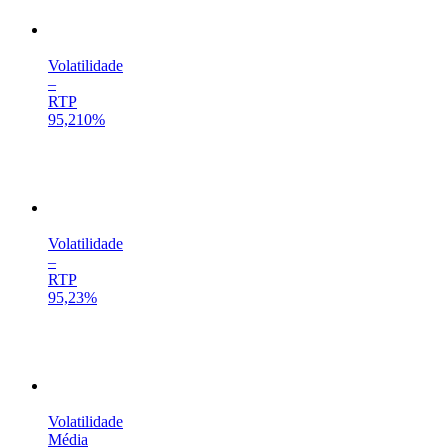
Volatilidade
–
RTP
95,210%
Volatilidade
–
RTP
95,23%
Volatilidade
Média