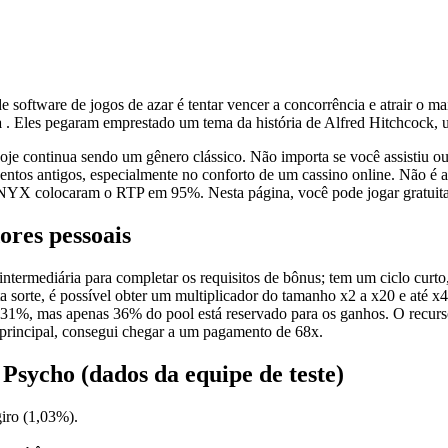
e software de jogos de azar é tentar vencer a concorrência e atrair 
a
. Eles pegaram emprestado um tema da história de Alfred Hitchcock, 
je continua sendo um gênero clássico. Não importa se você assistiu ou 
ventos antigos, especialmente no conforto de um cassino online. Não é
NYX colocaram o RTP em 95%. Nesta página, você pode jogar gratuitam
ores pessoais
intermediária para completar os requisitos de bônus; tem um ciclo curt
a sorte, é possível obter um multiplicador do tamanho x2 a x20 e até 
41,31%, mas apenas 36% do pool está reservado para os ganhos. O recurs
 principal, consegui chegar a um pagamento de 68x.
 Psycho (dados da equipe de teste)
giro (1,03%).