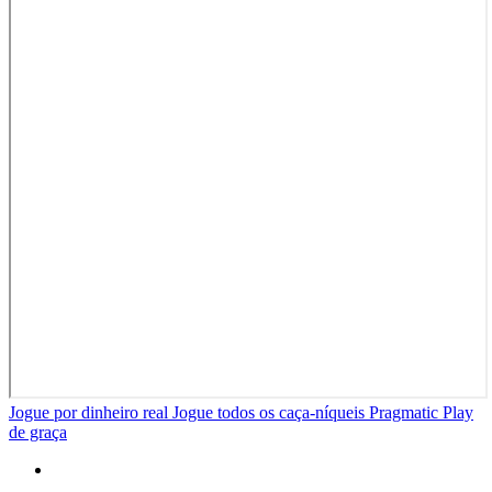
Jogue por dinheiro real
Jogue todos os caça-níqueis Pragmatic Play
de graça