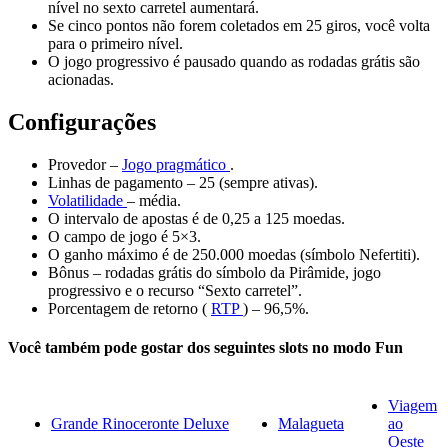
nível no sexto carretel aumentará.
Se cinco pontos não forem coletados em 25 giros, você volta
para o primeiro nível.
O jogo progressivo é pausado quando as rodadas grátis são
acionadas.
Configurações
Provedor –
Jogo pragmático
.
Linhas de pagamento – 25 (sempre ativas).
Volatilidade
– média.
O intervalo de apostas é de 0,25 a 125 moedas.
O campo de jogo é 5×3.
O ganho máximo é de 250.000 moedas (símbolo Nefertiti).
Bônus – rodadas grátis do símbolo da Pirâmide, jogo
progressivo e o recurso “Sexto carretel”.
Porcentagem de retorno (
RTP
) – 96,5%.
Você também pode gostar dos seguintes slots no modo Fun
Viagem
Grande Rinoceronte Deluxe
Malagueta
ao
Oeste