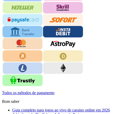
Todos os métodos de pagamento
Bom saber
Guia completo para jogos ao vivo de cassino online em 2026