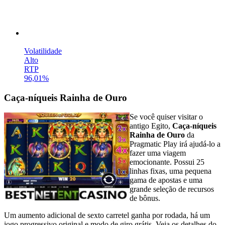
Volatilidade
Alto
RTP
96,01%
Caça-níqueis Rainha de Ouro
Se você quiser visitar o
antigo Egito,
Caça-níqueis
Rainha de Ouro
da
Pragmatic Play irá ajudá-lo a
fazer uma viagem
emocionante. Possui 25
linhas fixas, uma pequena
gama de apostas e uma
grande seleção de recursos
de bônus.
Um aumento adicional de sexto carretel ganha por rodada, há um
jogo progressivo original e modo de giro grátis. Veja os detalhes do