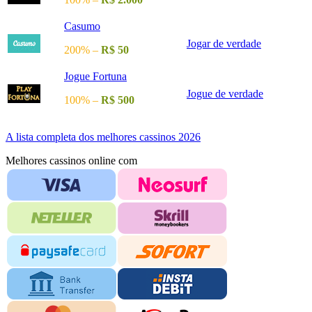
Casumo
Jogar de verdade
200% –
R$ 50
Jogue Fortuna
Jogue de verdade
100% –
R$ 500
A lista completa dos melhores cassinos 2026
Melhores cassinos online com