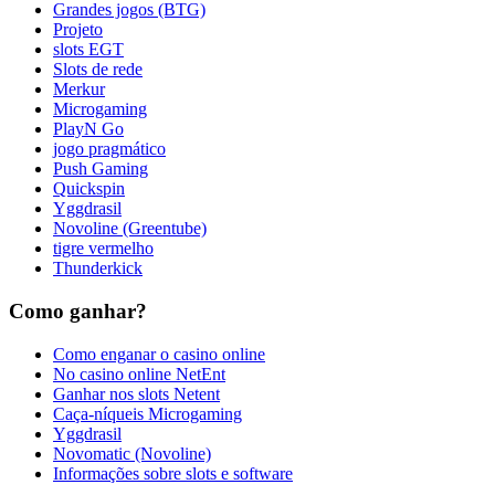
Grandes jogos (BTG)
Projeto
slots EGT
Slots de rede
Merkur
Microgaming
PlayN Go
jogo pragmático
Push Gaming
Quickspin
Yggdrasil
Novoline (Greentube)
tigre vermelho
Thunderkick
Como ganhar?
Como enganar o casino online
No casino online NetEnt
Ganhar nos slots Netent
Caça-níqueis Microgaming
Yggdrasil
Novomatic (Novoline)
Informações sobre slots e software