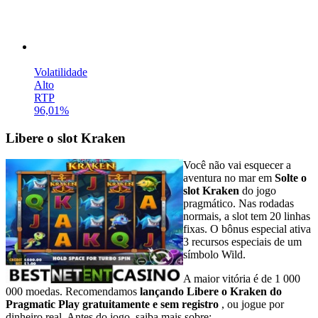
Volatilidade
Alto
RTP
96,01%
Libere o slot Kraken
Você não vai esquecer a
aventura no mar em
Solte o
slot Kraken
do jogo
pragmático. Nas rodadas
normais, a slot tem 20 linhas
fixas. O bônus especial ativa
3 recursos especiais de um
símbolo Wild.
A maior vitória é de 1 000
000 moedas. Recomendamos
lançando Libere o Kraken do
Pragmatic Play gratuitamente e sem registro
, ou jogue por
dinheiro real. Antes do jogo, saiba mais sobre: ​​