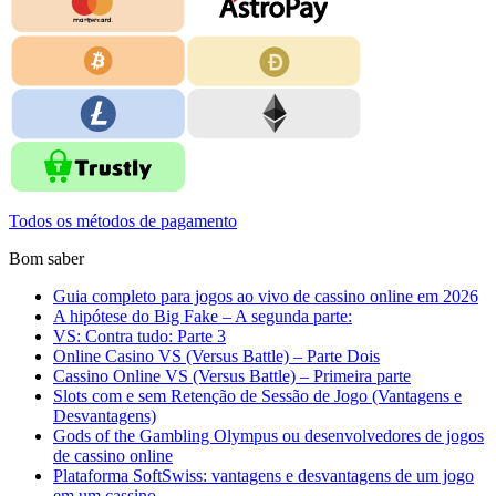
Todos os métodos de pagamento
Bom saber
Guia completo para jogos ao vivo de cassino online em 2026
A hipótese do Big Fake – A segunda parte:
VS: Contra tudo: Parte 3
Online Casino VS (Versus Battle) – Parte Dois
Cassino Online VS (Versus Battle) – Primeira parte
Slots com e sem Retenção de Sessão de Jogo (Vantagens e
Desvantagens)
Gods of the Gambling Olympus ou desenvolvedores de jogos
de cassino online
Plataforma SoftSwiss: vantagens e desvantagens de um jogo
em um cassino