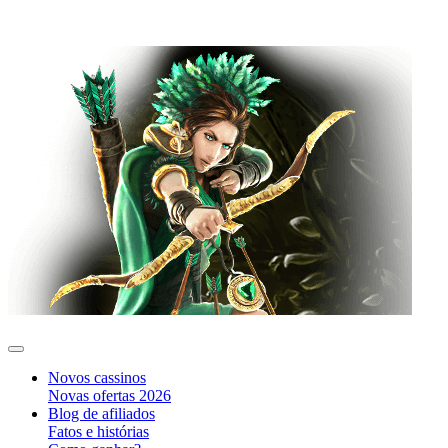
casino-hipster
Novos cassinos
Novas ofertas 2026
Blog de afiliados
Fatos e histórias