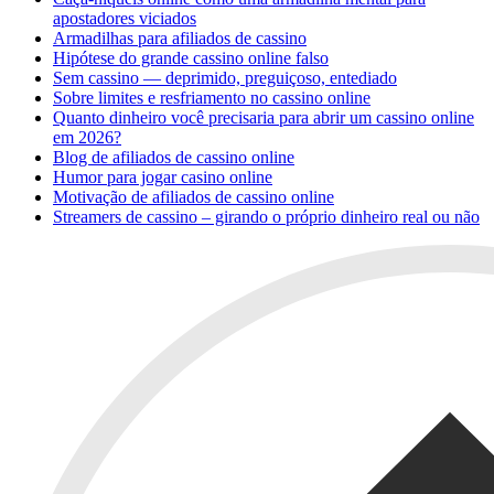
apostadores viciados
Armadilhas para afiliados de cassino
Hipótese do grande cassino online falso
Sem cassino — deprimido, preguiçoso, entediado
Sobre limites e resfriamento no cassino online
Quanto dinheiro você precisaria para abrir um cassino online
em 2026?
Blog de afiliados de cassino online
Humor para jogar casino online
Motivação de afiliados de cassino online
Streamers de cassino – girando o próprio dinheiro real ou não