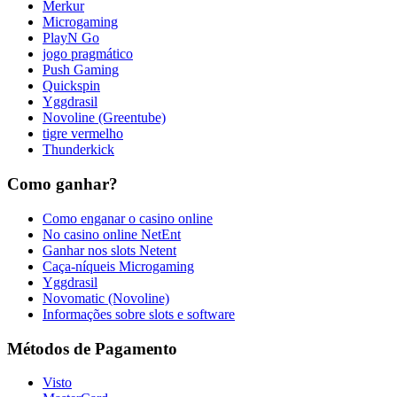
Merkur
Microgaming
PlayN Go
jogo pragmático
Push Gaming
Quickspin
Yggdrasil
Novoline (Greentube)
tigre vermelho
Thunderkick
Como ganhar?
Como enganar o casino online
No casino online NetEnt
Ganhar nos slots Netent
Caça-níqueis Microgaming
Yggdrasil
Novomatic (Novoline)
Informações sobre slots e software
Métodos de Pagamento
Visto