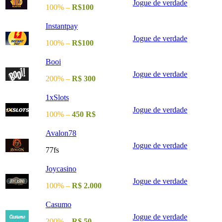
Jogue de verdade
100% –
R$100
Instantpay
Jogue de verdade
100% –
R$100
Booi
Jogue de verdade
200% –
R$ 300
1xSlots
Jogue de verdade
100% –
450
R$
Avalon78
Jogue de verdade
77fs
Joycasino
Jogue de verdade
100% –
R$ 2.000
Casumo
Jogue de verdade
200% –
R$ 50