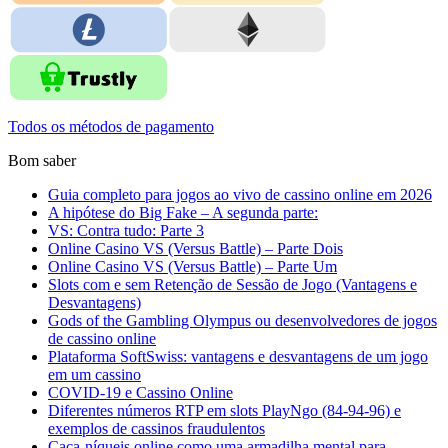
Todos os métodos de pagamento
Bom saber
Guia completo para jogos ao vivo de cassino online em 2026
A hipótese do Big Fake – A segunda parte:
VS: Contra tudo: Parte 3
Online Casino VS (Versus Battle) – Parte Dois
Online Casino VS (Versus Battle) – Parte Um
Slots com e sem Retenção de Sessão de Jogo (Vantagens e
Desvantagens)
Gods of the Gambling Olympus ou desenvolvedores de jogos
de cassino online
Plataforma SoftSwiss: vantagens e desvantagens de um jogo
em um cassino
COVID-19 e Cassino Online
Diferentes números RTP em slots PlayNgo (84-94-96) e
exemplos de cassinos fraudulentos
Caça-níqueis online como uma armadilha mental para