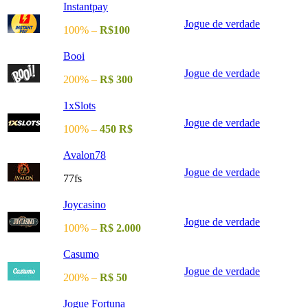
Instantpay
Jogue de verdade
100% –
R$100
Booi
Jogue de verdade
200% –
R$ 300
1xSlots
Jogue de verdade
100% –
450
R$
Avalon78
Jogue de verdade
77fs
Joycasino
Jogue de verdade
100% –
R$ 2.000
Casumo
Jogue de verdade
200% –
R$ 50
Jogue Fortuna