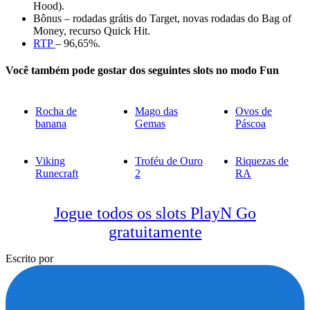
Hood).
Bônus – rodadas grátis do Target, novas rodadas do Bag of
Money, recurso Quick Hit.
RTP
– 96,65%.
Você também pode gostar dos seguintes slots no modo Fun
Rocha de
Mago das
Ovos de
banana
Gemas
Páscoa
Viking
Troféu de Ouro
Riquezas de
Runecraft
2
RA
Jogue todos os slots PlayN Go
gratuitamente
Escrito por