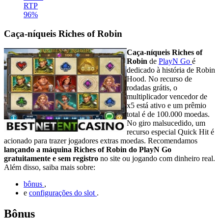
RTP
96%
Caça-níqueis Riches of Robin
Caça-níqueis Riches of
Robin
de
PlayN Go
é
dedicado à história de Robin
Hood. No recurso de
rodadas grátis, o
multiplicador vencedor de
x5 está ativo e um prêmio
total é de 100.000 moedas.
No giro malsucedido, um
recurso especial Quick Hit é
acionado para trazer jogadores extras moedas. Recomendamos
lançando a máquina Riches of Robin do PlayN Go
gratuitamente e sem registro
no site ou jogando com dinheiro real.
Além disso, saiba mais sobre: ​​
bônus
,
e
configurações do slot
.
Bônus