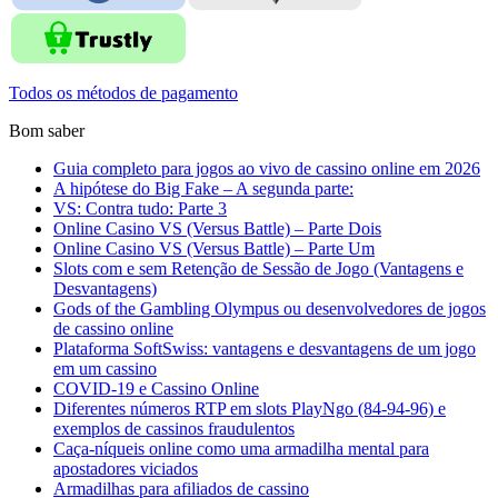
Todos os métodos de pagamento
Bom saber
Guia completo para jogos ao vivo de cassino online em 2026
A hipótese do Big Fake – A segunda parte:
VS: Contra tudo: Parte 3
Online Casino VS (Versus Battle) – Parte Dois
Online Casino VS (Versus Battle) – Parte Um
Slots com e sem Retenção de Sessão de Jogo (Vantagens e
Desvantagens)
Gods of the Gambling Olympus ou desenvolvedores de jogos
de cassino online
Plataforma SoftSwiss: vantagens e desvantagens de um jogo
em um cassino
COVID-19 e Cassino Online
Diferentes números RTP em slots PlayNgo (84-94-96) e
exemplos de cassinos fraudulentos
Caça-níqueis online como uma armadilha mental para
apostadores viciados
Armadilhas para afiliados de cassino