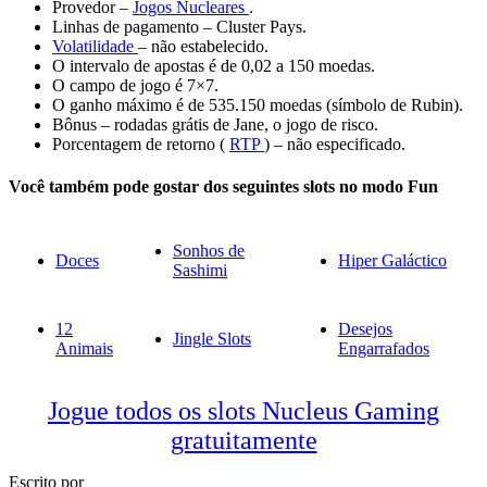
Provedor –
Jogos Nucleares
.
Linhas de pagamento – Cluster Pays.
Volatilidade
– não estabelecido.
O intervalo de apostas é de 0,02 a 150 moedas.
O campo de jogo é 7×7.
O ganho máximo é de 535.150 moedas (símbolo de Rubin).
Bônus – rodadas grátis de Jane, o jogo de risco.
Porcentagem de retorno (
RTP
) – não especificado.
Você também pode gostar dos seguintes slots no modo Fun
Sonhos de
Doces
Hiper Galáctico
Sashimi
12
Desejos
Jingle Slots
Animais
Engarrafados
Jogue todos os slots Nucleus Gaming
gratuitamente
Escrito por