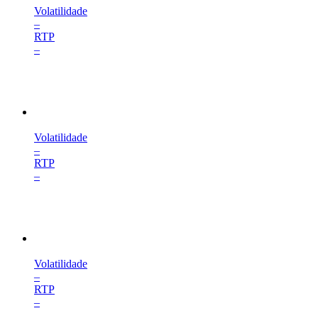
Volatilidade
–
RTP
–
Volatilidade
–
RTP
–
Volatilidade
–
RTP
–