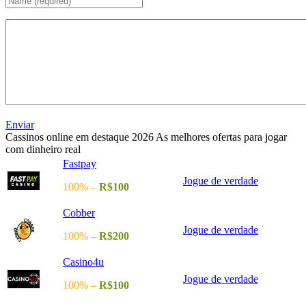
Enviar
Cassinos online em destaque 2026
As melhores ofertas para jogar
com dinheiro real
Fastpay
Jogue de verdade
100% –
R$100
Cobber
Jogue de verdade
100% –
R$200
Casino4u
Jogue de verdade
100% –
R$100