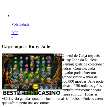
Volatilidade
–
RTP
–
Caça-níqueis Ruby Jade
O herói de
Caça-níqueis
Ruby Jade
da Nucleus
Gaming gosta de colecionar
pedras. Com ele, cada
jogador pode obter uma
grande vitória – mais de
500.000 moedas. Jane pode
ativar até 50 rodadas grátis e
também transformar pedra
negra em rubi. Todas as
vitórias são geradas quando cinco ou mais símbolos idênticos caem,
que caíram perto uns aos outros.