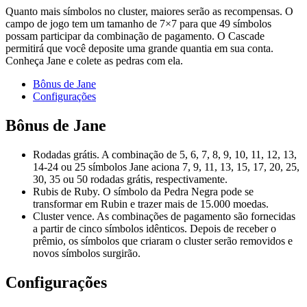
Quanto mais símbolos no cluster, maiores serão as recompensas. O
campo de jogo tem um tamanho de 7×7 para que 49 símbolos
possam participar da combinação de pagamento. O Cascade
permitirá que você deposite uma grande quantia em sua conta.
Conheça Jane e colete as pedras com ela.
Bônus de Jane
Configurações
Bônus de Jane
Rodadas grátis. A combinação de 5, 6, 7, 8, 9, 10, 11, 12, 13,
14-24 ou 25 símbolos Jane aciona 7, 9, 11, 13, 15, 17, 20, 25,
30, 35 ou 50 rodadas grátis, respectivamente.
Rubis de Ruby. O símbolo da Pedra Negra pode se
transformar em Rubin e trazer mais de 15.000 moedas.
Cluster vence. As combinações de pagamento são fornecidas
a partir de cinco símbolos idênticos. Depois de receber o
prêmio, os símbolos que criaram o cluster serão removidos e
novos símbolos surgirão.
Configurações