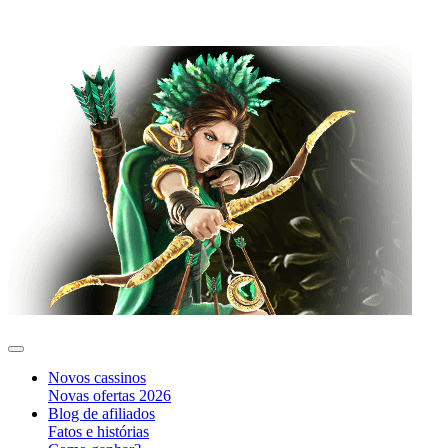
casino-hipster
Novos cassinos
Novas ofertas 2026
Blog de afiliados
Fatos e histórias