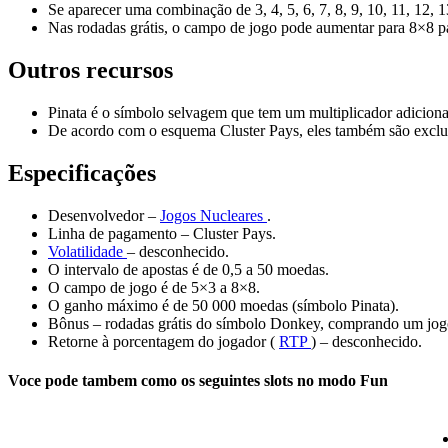
Se aparecer uma combinação de 3, 4, 5, 6, 7, 8, 9, 10, 11, 12, 1
Nas rodadas grátis, o campo de jogo pode aumentar para 8×8 
Outros recursos
Pinata é o símbolo selvagem que tem um multiplicador adiciona
De acordo com o esquema Cluster Pays, eles também são excluí
Especificações
Desenvolvedor –
Jogos Nucleares
.
Linha de pagamento – Cluster Pays.
Volatilidade
– desconhecido.
O intervalo de apostas é de 0,5 a 50 moedas.
O campo de jogo é de 5×3 a 8×8.
O ganho máximo é de 50 000 moedas (símbolo Pinata).
Bônus – rodadas grátis do símbolo Donkey, comprando um jogo
Retorne à porcentagem do jogador (
RTP
) – desconhecido.
Voce pode tambem como os seguintes slots no modo Fun