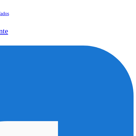
fados
nte