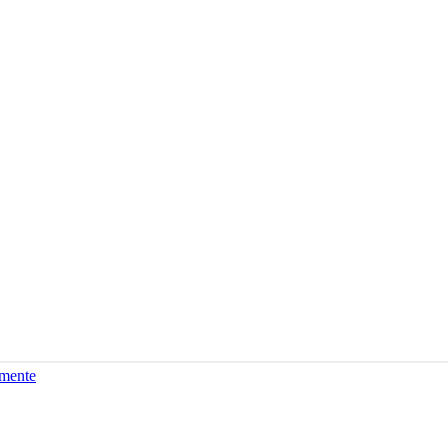
amente