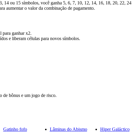
3, 14 ou 15 símbolos, você ganha 5, 6, 7, 10, 12, 14, 16, 18, 20, 22, 24
para aumentar o valor da combinação de pagamento.
l para ganhar x2.
dos e liberam células para novos símbolos.
 de bônus e um jogo de risco.
Gatinho fofo
Lâminas do Abismo
Hiper Galáctico