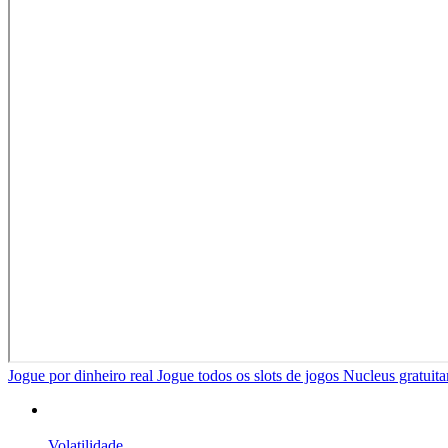
Jogue por dinheiro real
Jogue todos os slots de jogos Nucleus gratuit
Volatilidade