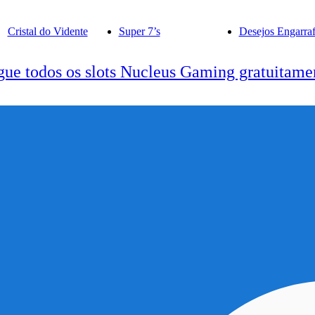
Cristal do Vidente
Super 7’s
Desejos Engarra
gue todos os slots Nucleus Gaming gratuitame