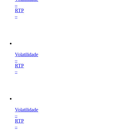
–
RTP
–
Volatilidade
–
RTP
–
Volatilidade
–
RTP
–