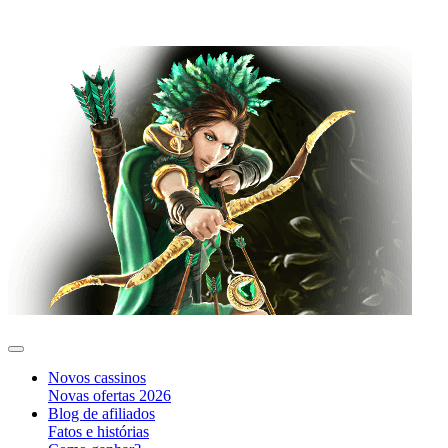
casino-hipster
Novos cassinos
Novas ofertas 2026
Blog de afiliados
Fatos e histórias