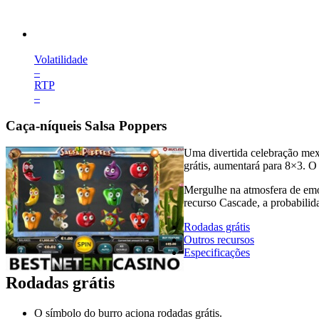
Volatilidade
–
RTP
–
Caça-níqueis Salsa Poppers
Uma divertida celebração me
grátis, aumentará para 8×3. O
Mergulhe na atmosfera de emo
recurso Cascade, a probabilid
Rodadas grátis
Outros recursos
Especificações
Rodadas grátis
O símbolo do burro aciona rodadas grátis.