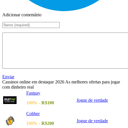
Adicionar comentário
Enviar
Cassinos online em destaque 2026
As melhores ofertas para jogar
com dinheiro real
Fastpay
Jogue de verdade
100% –
R$100
Cobber
Jogue de verdade
100% –
R$200