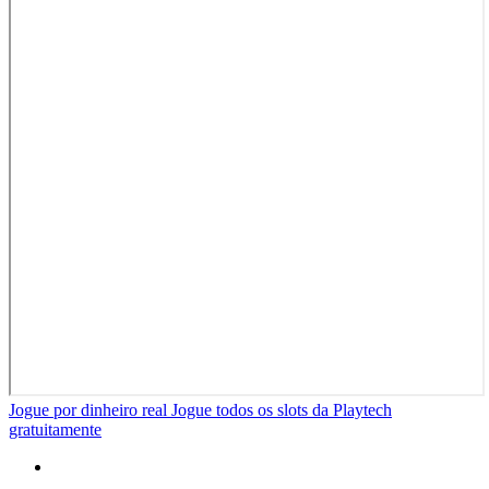
Jogue por dinheiro real
Jogue todos os slots da Playtech
gratuitamente