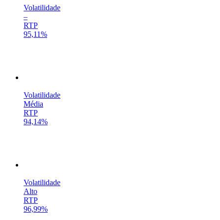
Volatilidade
–
RTP
95,11%
Volatilidade
Média
RTP
94,14%
Volatilidade
Alto
RTP
96,99%