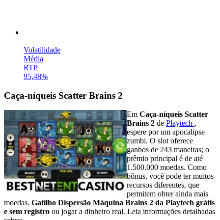
Volatilidade
Média
RTP
95,48%
Caça-níqueis Scatter Brains 2
Em
Caça-níqueis Scatter
Brains 2
de
Playtech
,
espere por um apocalipse
zumbi. O slot oferece
ganhos de 243 maneiras; o
prêmio principal é de até
1.500.000 moedas. Como
bônus, você pode ter muitos
recursos diferentes, que
permitem obter ainda mais
moedas.
Gatilho Dispersão Máquina Brains 2 da Playtech grátis
e sem registro
ou jogar a dinheiro real. Leia informações detalhadas