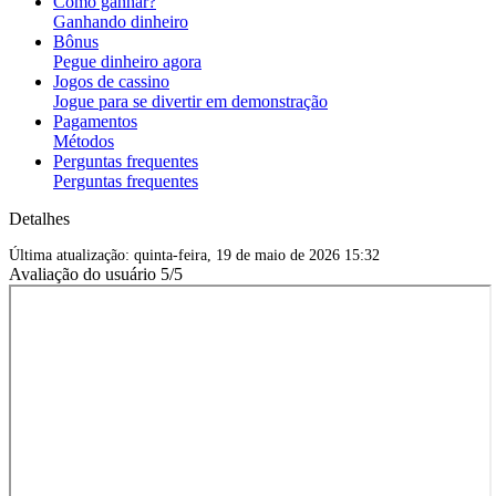
Como ganhar?
Ganhando dinheiro
Bônus
Pegue dinheiro agora
Jogos de cassino
Jogue para se divertir em demonstração
Pagamentos
Métodos
Perguntas frequentes
Perguntas frequentes
Detalhes
Última atualização: quinta-feira, 19 de maio de 2026 15:32
Avaliação do usuário
5/5