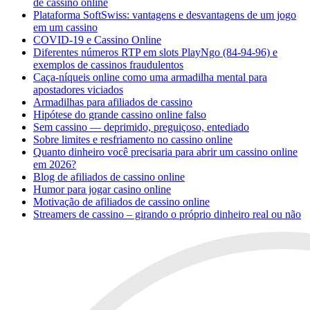
de cassino online
Plataforma SoftSwiss: vantagens e desvantagens de um jogo
em um cassino
COVID-19 e Cassino Online
Diferentes números RTP em slots PlayNgo (84-94-96) e
exemplos de cassinos fraudulentos
Caça-níqueis online como uma armadilha mental para
apostadores viciados
Armadilhas para afiliados de cassino
Hipótese do grande cassino online falso
Sem cassino — deprimido, preguiçoso, entediado
Sobre limites e resfriamento no cassino online
Quanto dinheiro você precisaria para abrir um cassino online
em 2026?
Blog de afiliados de cassino online
Humor para jogar casino online
Motivação de afiliados de cassino online
Streamers de cassino – girando o próprio dinheiro real ou não