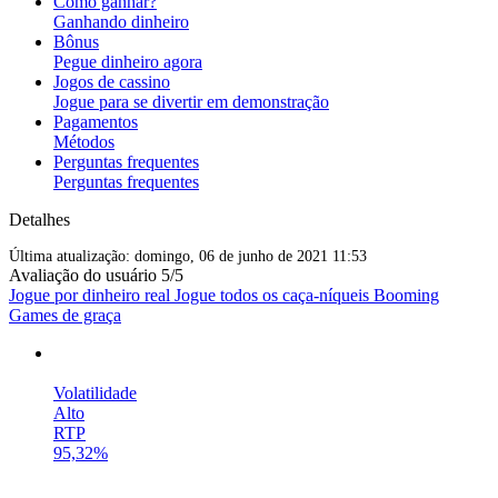
Como ganhar?
Ganhando dinheiro
Bônus
Pegue dinheiro agora
Jogos de cassino
Jogue para se divertir em demonstração
Pagamentos
Métodos
Perguntas frequentes
Perguntas frequentes
Detalhes
Última atualização: domingo, 06 de junho de 2021 11:53
Avaliação do usuário
5/5
Jogue por dinheiro real
Jogue todos os caça-níqueis Booming
Games de graça
Volatilidade
Alto
RTP
95,32%