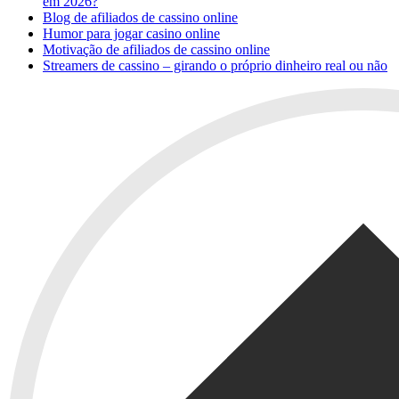
em 2026?
Blog de afiliados de cassino online
Humor para jogar casino online
Motivação de afiliados de cassino online
Streamers de cassino – girando o próprio dinheiro real ou não