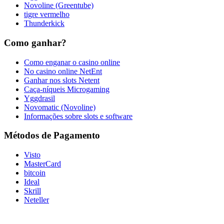
Novoline (Greentube)
tigre vermelho
Thunderkick
Como ganhar?
Como enganar o casino online
No casino online NetEnt
Ganhar nos slots Netent
Caça-níqueis Microgaming
Yggdrasil
Novomatic (Novoline)
Informações sobre slots e software
Métodos de Pagamento
Visto
MasterCard
bitcoin
Ideal
Skrill
Neteller