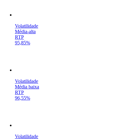
Volatilidade
Média-alta
RTP
95,85%
Volatilidade
Média baixa
RTP
96,55%
Volatilidade