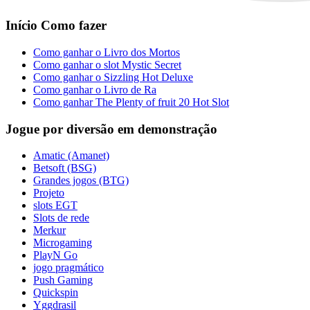
Início Como fazer
Como ganhar o Livro dos Mortos
Como ganhar o slot Mystic Secret
Como ganhar o Sizzling Hot Deluxe
Como ganhar o Livro de Ra
Como ganhar The Plenty of fruit 20 Hot Slot
Jogue por diversão em demonstração
Amatic (Amanet)
Betsoft (BSG)
Grandes jogos (BTG)
Projeto
slots EGT
Slots de rede
Merkur
Microgaming
PlayN Go
jogo pragmático
Push Gaming
Quickspin
Yggdrasil