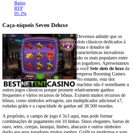
Baixo
RTP
95,3%
Caça-níqueis Seven Deluxe
Devemos admitir que os
slots clássicos dedicados à
fruta e dotados de
características inovadoras
são os mais populares entre
os jogadores. Apresentamos
a você
Sete slots de luxo
da
empresa Booming Games.
No entanto, esta slot
machine não é semelhante a
outros jogos clássicos porque promete relativamente ganhos
frequentes e vários recursos de bônus. Existem muitos recursos de
bônus, como símbolos selvagens, um multiplicador adicional x7,
rodadas grátis e a capacidade de ganhar até 38.500 moedas.
A propósito, o campo de jogo é 3х3 aqui, mas pode formar
combinações de pagamento em 10 linhas. Sinos elegantes, barras de
ouro, setes, cerejas, laranjas, limões, abacaxis e outros símbolos
darão aos seus jogadores muitos ganhos. Gráficos modernos e som