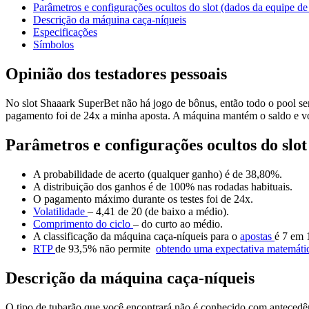
Parâmetros e configurações ocultos do slot (dados da equipe de 
Descrição da máquina caça-níqueis
Especificações
Símbolos
Opinião dos testadores pessoais
No slot Shaaark SuperBet não há jogo de bônus, então todo o pool se
pagamento foi de 24x a minha aposta. A máquina mantém o saldo e vo
Parâmetros e configurações ocultos do slot 
A probabilidade de acerto (qualquer ganho) é de 38,80%.
A distribuição dos ganhos é de 100% nas rodadas habituais.
O pagamento máximo durante os testes foi de 24x.
Volatilidade
– 4,41 de 20 (de baixo a médio).
Comprimento do ciclo
– do curto ao médio.
A classificação da máquina caça-níqueis para o
apostas
é 7 em 
RTP
de 93,5% não permite
obtendo uma expectativa matemátic
Descrição da máquina caça-níqueis
O tipo de tubarão que você encontrará não é conhecido com antecedê