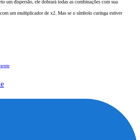
ceto um dispersão, ele dobrará todas as combinações com sua
s com um multiplicador de x2. Mas se o símbolo curinga estiver
mente
te