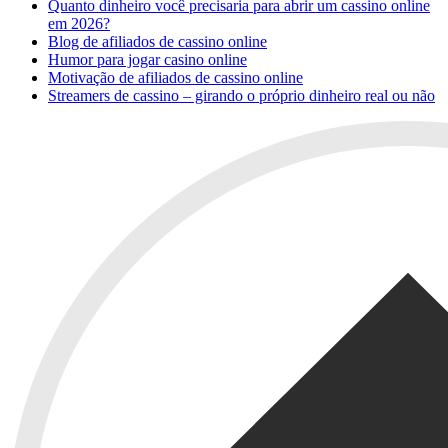
Quanto dinheiro você precisaria para abrir um cassino online
em 2026?
Blog de afiliados de cassino online
Humor para jogar casino online
Motivação de afiliados de cassino online
Streamers de cassino – girando o próprio dinheiro real ou não