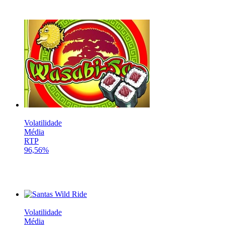
Volatilidade
Média
RTP
96,56%
Volatilidade
Média