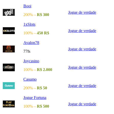
Booi
Jogue de verdade
200% –
R$ 300
1xSlots
Jogue de verdade
100% –
450
R$
Avalon78
Jogue de verdade
77fs
Joycasino
Jogue de verdade
100% –
R$ 2.000
Casumo
Jogue de verdade
200% –
R$ 50
Jogue Fortuna
Jogue de verdade
100% –
R$ 500