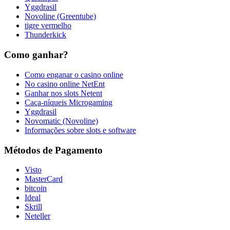
Yggdrasil
Novoline (Greentube)
tigre vermelho
Thunderkick
Como ganhar?
Como enganar o casino online
No casino online NetEnt
Ganhar nos slots Netent
Caça-níqueis Microgaming
Yggdrasil
Novomatic (Novoline)
Informações sobre slots e software
Métodos de Pagamento
Visto
MasterCard
bitcoin
Ideal
Skrill
Neteller