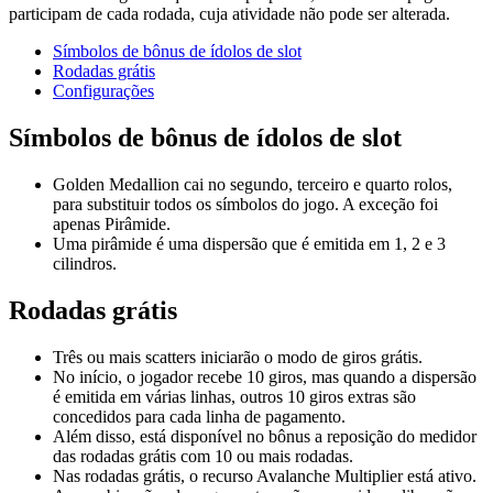
participam de cada rodada, cuja atividade não pode ser alterada.
Símbolos de bônus de ídolos de slot
Rodadas grátis
Configurações
Símbolos de bônus de ídolos de slot
Golden Medallion cai no segundo, terceiro e quarto rolos,
para substituir todos os símbolos do jogo. A exceção foi
apenas Pirâmide.
Uma pirâmide é uma dispersão que é emitida em 1, 2 e 3
cilindros.
Rodadas grátis
Três ou mais scatters iniciarão o modo de giros grátis.
No início, o jogador recebe 10 giros, mas quando a dispersão
é emitida em várias linhas, outros 10 giros extras são
concedidos para cada linha de pagamento.
Além disso, está disponível no bônus a reposição do medidor
das rodadas grátis com 10 ou mais rodadas.
Nas rodadas grátis, o recurso Avalanche Multiplier está ativo.