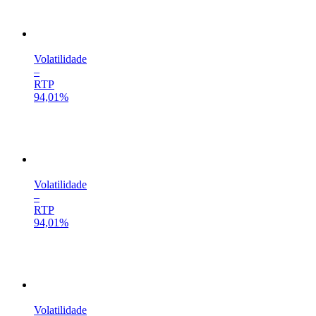
Volatilidade
–
RTP
94,01%
Volatilidade
–
RTP
94,01%
Volatilidade