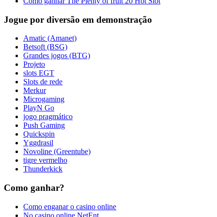
Como ganhar The Plenty of fruit 20 Hot Slot
Jogue por diversão em demonstração
Amatic (Amanet)
Betsoft (BSG)
Grandes jogos (BTG)
Projeto
slots EGT
Slots de rede
Merkur
Microgaming
PlayN Go
jogo pragmático
Push Gaming
Quickspin
Yggdrasil
Novoline (Greentube)
tigre vermelho
Thunderkick
Como ganhar?
Como enganar o casino online
No casino online NetEnt