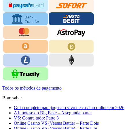
Todos os métodos de pagamento
Bom saber
Guia completo para jogos ao vivo de cassino online em 2026
A hipótese do Big Fake – A segunda parte:
VS: Contra tudo: Parte 3
Online Casino VS (Versus Battle) – Parte Dois
Online Casino VS (Versus Battle) – Parte Um