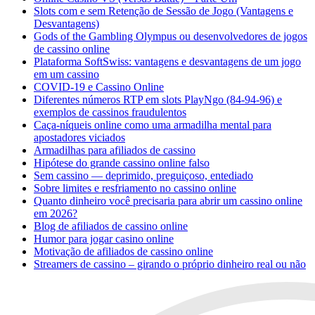
Slots com e sem Retenção de Sessão de Jogo (Vantagens e
Desvantagens)
Gods of the Gambling Olympus ou desenvolvedores de jogos
de cassino online
Plataforma SoftSwiss: vantagens e desvantagens de um jogo
em um cassino
COVID-19 e Cassino Online
Diferentes números RTP em slots PlayNgo (84-94-96) e
exemplos de cassinos fraudulentos
Caça-níqueis online como uma armadilha mental para
apostadores viciados
Armadilhas para afiliados de cassino
Hipótese do grande cassino online falso
Sem cassino — deprimido, preguiçoso, entediado
Sobre limites e resfriamento no cassino online
Quanto dinheiro você precisaria para abrir um cassino online
em 2026?
Blog de afiliados de cassino online
Humor para jogar casino online
Motivação de afiliados de cassino online
Streamers de cassino – girando o próprio dinheiro real ou não