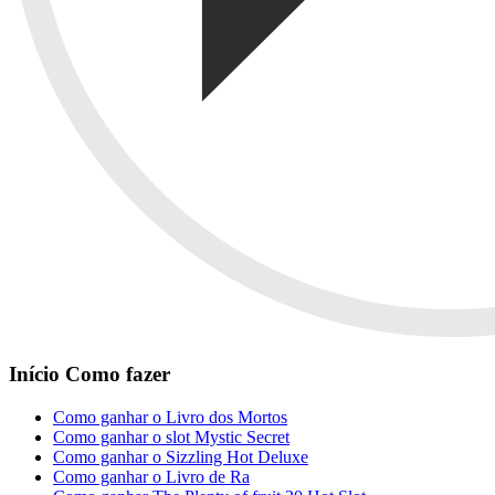
Início Como fazer
Como ganhar o Livro dos Mortos
Como ganhar o slot Mystic Secret
Como ganhar o Sizzling Hot Deluxe
Como ganhar o Livro de Ra