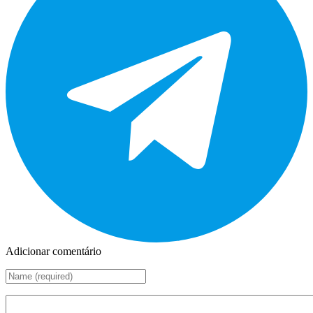
Adicionar comentário