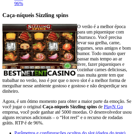
96%
Caça-níqueis Sizzling spins
O verão é a melhor época
para um piquenique com
churrasco. Você precisa
levar sua grelha, carne,
legumes, seus amigos e bom
humor. Todo mundo quer
passar mais tempo ao ar
livre, fazer piqueniques e
cozinhar carnes deliciosas,
mas muita gente tem que
trabalhar no verão, isso é por que o novo slot é a melhor forma de
mergulhar nesse ambiente gostoso e gostoso e não desperdiçar seu
dinheiro.
Agora, é um ótimo momento para obter a maior parte da emoção. Se
você jogar o original
Caça-níqueis Sizzling spins
de
PlayN Go
empresa, você pode ganhar até 5000 moedas. O desenvolvedor usou
alguns recursos adicionais – o “Hot reel” e o recurso de rodadas
grátis. RTP é de 96%.
Parâmetros e configurações ocultos do slot (dados do teste)