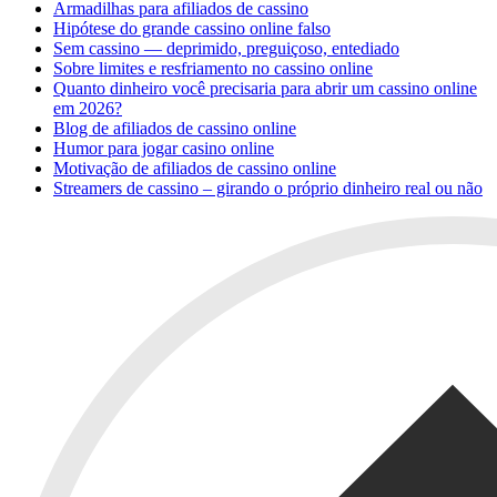
Armadilhas para afiliados de cassino
Hipótese do grande cassino online falso
Sem cassino — deprimido, preguiçoso, entediado
Sobre limites e resfriamento no cassino online
Quanto dinheiro você precisaria para abrir um cassino online
em 2026?
Blog de afiliados de cassino online
Humor para jogar casino online
Motivação de afiliados de cassino online
Streamers de cassino – girando o próprio dinheiro real ou não