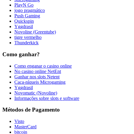
PlayN Go
jogo pragmático
Push Gaming
Quickspin
Yggdrasil
Novoline (Greentube)
tigre vermelho
Thunderkick
Como ganhar?
Como enganar o casino online
No casino online NetEnt
Ganhar nos slots Netent
Caça-níqueis Microgaming
Yggdrasil
Novomatic (Novoline)
Informações sobre slots e software
Métodos de Pagamento
Visto
MasterCard
bitcoin