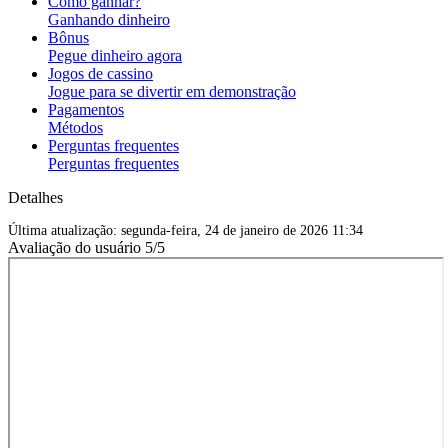
Como ganhar?
Ganhando dinheiro
Bônus
Pegue dinheiro agora
Jogos de cassino
Jogue para se divertir em demonstração
Pagamentos
Métodos
Perguntas frequentes
Perguntas frequentes
Detalhes
Última atualização: segunda-feira, 24 de janeiro de 2026 11:34
Avaliação do usuário
5/5