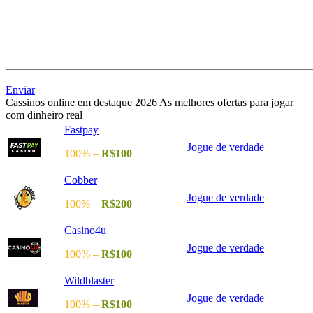
Enviar
Cassinos online em destaque 2026
As melhores ofertas para jogar
com dinheiro real
Fastpay
Jogue de verdade
100% –
R$100
Cobber
Jogue de verdade
100% –
R$200
Casino4u
Jogue de verdade
100% –
R$100
Wildblaster
Jogue de verdade
100% –
R$100