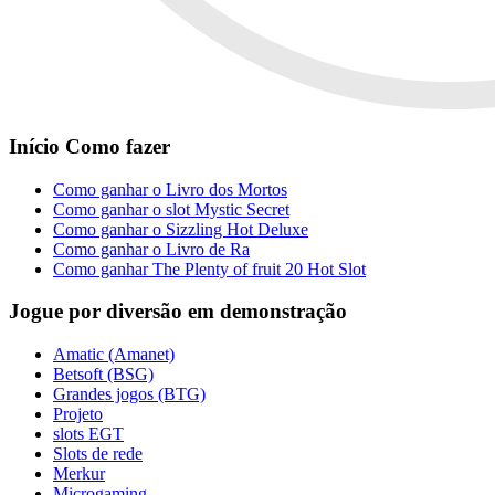
Início Como fazer
Como ganhar o Livro dos Mortos
Como ganhar o slot Mystic Secret
Como ganhar o Sizzling Hot Deluxe
Como ganhar o Livro de Ra
Como ganhar The Plenty of fruit 20 Hot Slot
Jogue por diversão em demonstração
Amatic (Amanet)
Betsoft (BSG)
Grandes jogos (BTG)
Projeto
slots EGT
Slots de rede
Merkur
Microgaming