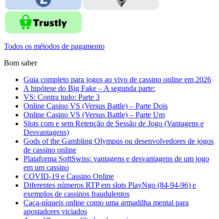
Todos os métodos de pagamento
Bom saber
Guia completo para jogos ao vivo de cassino online em 2026
A hipótese do Big Fake – A segunda parte:
VS: Contra tudo: Parte 3
Online Casino VS (Versus Battle) – Parte Dois
Online Casino VS (Versus Battle) – Parte Um
Slots com e sem Retenção de Sessão de Jogo (Vantagens e
Desvantagens)
Gods of the Gambling Olympus ou desenvolvedores de jogos
de cassino online
Plataforma SoftSwiss: vantagens e desvantagens de um jogo
em um cassino
COVID-19 e Cassino Online
Diferentes números RTP em slots PlayNgo (84-94-96) e
exemplos de cassinos fraudulentos
Caça-níqueis online como uma armadilha mental para
apostadores viciados