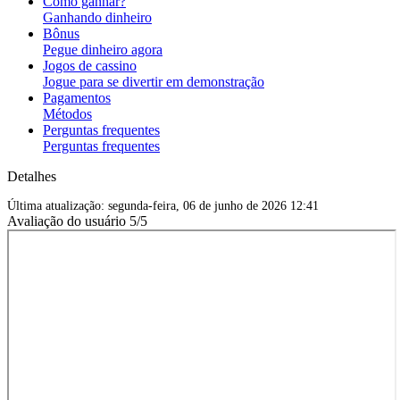
Como ganhar?
Ganhando dinheiro
Bônus
Pegue dinheiro agora
Jogos de cassino
Jogue para se divertir em demonstração
Pagamentos
Métodos
Perguntas frequentes
Perguntas frequentes
Detalhes
Última atualização: segunda-feira, 06 de junho de 2026 12:41
Avaliação do usuário
5/5