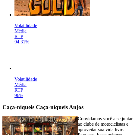
Volatilidade
Média
RTP
94,31%
Volatilidade
Média
RTP
96%
Caça-níqueis Caça-níqueis Anjos
Convidamos você a se juntar
ao clube de motociclistas e
aproveitar sua vida livre.
Para isso, basta acionar