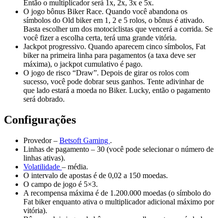
Então o multiplicador será 1x, 2x, 3x e 5x.
O jogo bônus Biker Race. Quando você abandona os
símbolos do Old biker em 1, 2 e 5 rolos, o bônus é ativado.
Basta escolher um dos motociclistas que vencerá a corrida. Se
você fizer a escolha certa, terá uma grande vitória.
Jackpot progressivo. Quando aparecem cinco símbolos, Fat
biker na primeira linha para pagamentos (a taxa deve ser
máxima), o jackpot cumulativo é pago.
O jogo de risco “Draw”. Depois de girar os rolos com
sucesso, você pode dobrar seus ganhos. Tente adivinhar de
que lado estará a moeda no Biker. Lucky, então o pagamento
será dobrado.
Configurações
Provedor –
Betsoft Gaming
.
Linhas de pagamento – 30 (você pode selecionar o número de
linhas ativas).
Volatilidade
– média.
O intervalo de apostas é de 0,02 a 150 moedas.
O campo de jogo é 5×3.
A recompensa máxima é de 1.200.000 moedas (o símbolo do
Fat biker enquanto ativa o multiplicador adicional máximo por
vitória).