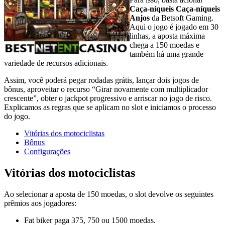
Caça-níqueis Caça-níqueis
Anjos
da Betsoft Gaming.
Aqui o jogo é jogado em 30
linhas, a aposta máxima
chega a 150 moedas e
também há uma grande
variedade de recursos adicionais.
Assim, você poderá pegar rodadas grátis, lançar dois jogos de
bônus, aproveitar o recurso “Girar novamente com multiplicador
crescente”, obter o jackpot progressivo e arriscar no jogo de risco.
Explicamos as regras que se aplicam no slot e iniciamos o processo
do jogo.
Vitórias dos motociclistas
Bônus
Configurações
Vitórias dos motociclistas
Ao selecionar a aposta de 150 moedas, o slot devolve os seguintes
prêmios aos jogadores:
Fat biker paga 375, 750 ou 1500 moedas.