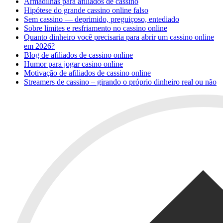
Armadilhas para afiliados de cassino
Hipótese do grande cassino online falso
Sem cassino — deprimido, preguiçoso, entediado
Sobre limites e resfriamento no cassino online
Quanto dinheiro você precisaria para abrir um cassino online
em 2026?
Blog de afiliados de cassino online
Humor para jogar casino online
Motivação de afiliados de cassino online
Streamers de cassino – girando o próprio dinheiro real ou não