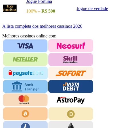
Jogue Fortuna
Jogue de verdade
100% –
R$ 500
A lista completa dos melhores cassinos 2026
Melhores cassinos online com