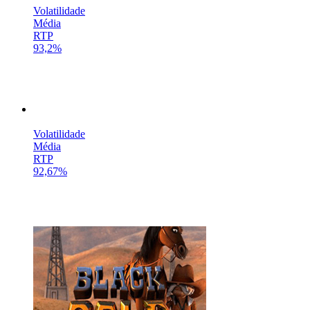
Volatilidade
Média
RTP
93,2%
Volatilidade
Média
RTP
92,67%