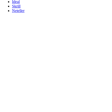
Ideal
Skrill
Neteller