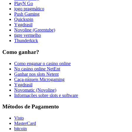
PlayN Go
jogo pragmático
Push Gaming
Quickspin
Yggdrasil
Novoline (Greentube)
tigre vermelho
Thunderkick
Como ganhar?
Como enganar o casino online
No casino online NetEnt
Ganhar nos slots Netent
Caça-níqueis Microgaming
Yggdrasil
Novomatic (Novoline)
Informações sobre slots e software
Métodos de Pagamento
Visto
MasterCard
bitcoin