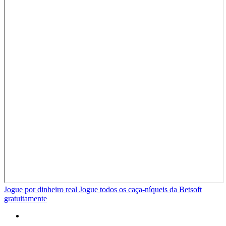
Jogue por dinheiro real
Jogue todos os caça-níqueis da Betsoft
gratuitamente