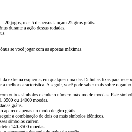
– 20 jogos, mas 5 dispersos lançam 25 giros grátis.
ônus durante a ação dessas rodadas.
us.
ônus se você jogar com as apostas máximas.
el da extrema esquerda, em qualquer uma das 15 linhas fixas para rec
er a melhor característica. A seguir, você pode saber mais sobre o gan
com outros símbolos e emite o número máximo de moedas. Este símbolo 
00, 3500 ou 14000 moedas.
dadas grátis.
o aparece apenas no modo de giro grátis.
seguir a combinação de dois ou mais símbolos idênticos.
sses símbolos caírem.
arteira 140-3500 moedas.
to, o pagamento depende do valor do cartão.