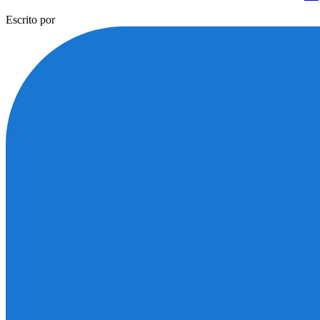
Escrito por