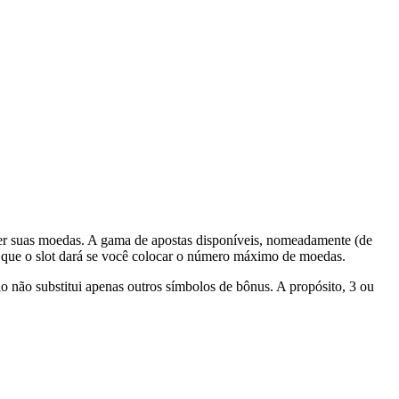
eber suas moedas. A gama de apostas disponíveis, nomeadamente (de
ho que o slot dará se você colocar o número máximo de moedas.
não substitui apenas outros símbolos de bônus. A propósito, 3 ou