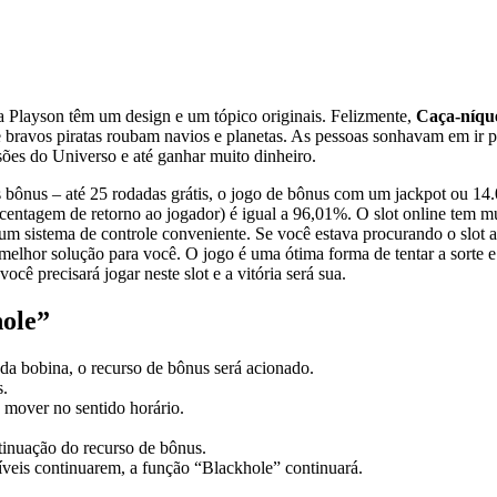
a Playson têm um design e um tópico originais. Felizmente,
Caça-níqu
 bravos piratas roubam navios e planetas. As pessoas sonhavam em ir 
nsões do Universo e até ganhar muito dinheiro.
s bônus – até 25 rodadas grátis, o jogo de bônus com um jackpot ou 14
entagem de retorno ao jogador) é igual a 96,01%. O slot online tem mu
um sistema de controle conveniente. Se você estava procurando o slot a
 melhor solução para você. O jogo é uma ótima forma de tentar a sorte e
ocê precisará jogar neste slot e a vitória será sua.
hole”
da bobina, o recurso de bônus será acionado.
s.
 mover no sentido horário.
inuação do recurso de bônus.
veis continuarem, a função “Blackhole” continuará.