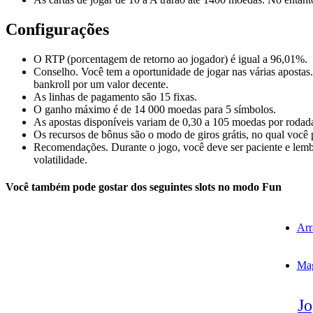
Configurações
O RTP (porcentagem de retorno ao jogador) é igual a 96,01%.
Conselho. Você tem a oportunidade de jogar nas várias aposta
bankroll por um valor decente.
As linhas de pagamento são 15 fixas.
O ganho máximo é de 14 000 moedas para 5 símbolos.
As apostas disponíveis variam de 0,30 a 105 moedas por rodad
Os recursos de bônus são o modo de giros grátis, no qual você
Recomendações. Durante o jogo, você deve ser paciente e lemb
volatilidade.
Você também pode gostar dos seguintes slots no modo Fun
Arr
Mag
Jo