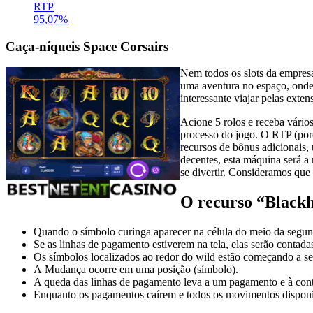
RTP
95,07%
Caça-níqueis Space Corsairs
Nem todos os slots da empres
uma aventura no espaço, onde
interessante viajar pelas exte
Acione 5 rolos e receba vário
processo do jogo. O RTP (porc
recursos de bônus adicionais, 
decentes, esta máquina será a
se divertir. Consideramos que v
O recurso “Black
Quando o símbolo curinga aparecer na célula do meio da segun
Se as linhas de pagamento estiverem na tela, elas serão contada
Os símbolos localizados ao redor do wild estão começando a se
A Mudança ocorre em uma posição (símbolo).
A queda das linhas de pagamento leva a um pagamento e à cont
Enquanto os pagamentos caírem e todos os movimentos disponí