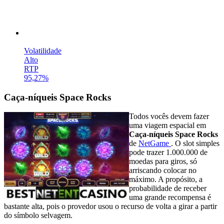
Volatilidade
Alto
RTP
95,27%
Caça-níqueis Space Rocks
Todos vocês devem fazer
uma viagem espacial em
Caça-níqueis Space Rocks
de
NetGame
. O slot simples
pode trazer 1.000.000 de
moedas para giros, só
arriscando colocar no
máximo. A propósito, a
probabilidade de receber
uma grande recompensa é
bastante alta, pois o provedor usou o recurso de volta a girar a partir
do símbolo selvagem.