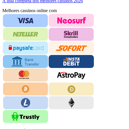
A lista completa dos melhores cassinos 2026
Melhores cassinos online com