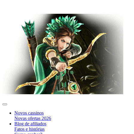
casino-hipster
Novos cassinos
Novas ofertas 2026
Blog de afiliados
Fatos e histórias