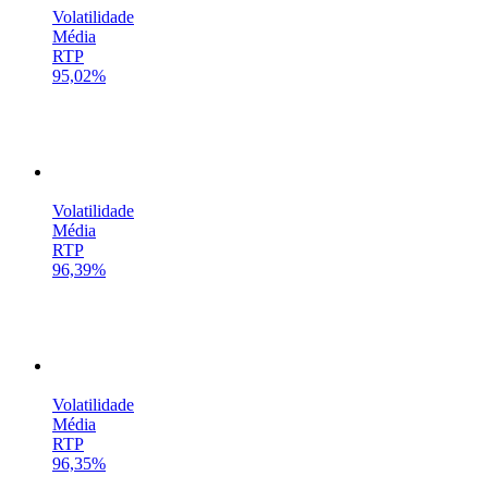
Volatilidade
Média
RTP
95,02%
Volatilidade
Média
RTP
96,39%
Volatilidade
Média
RTP
96,35%