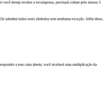
e você deseja receber a recompensa, precisará coletar pelo menos 3
. Ele substitui todos esses símbolos sem nenhuma exceção. Além disso,
responder a esta carta aberta, você receberá uma multiplicação da