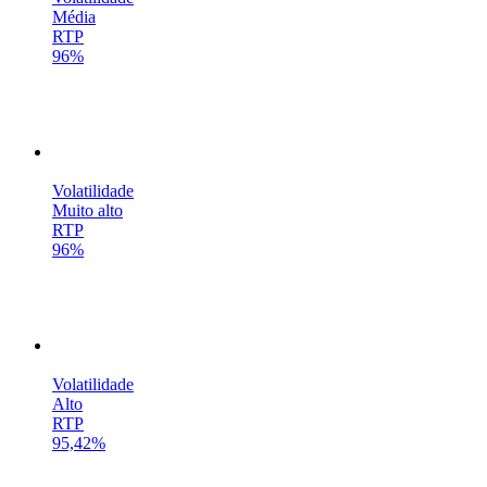
Média
RTP
96%
Volatilidade
Muito alto
RTP
96%
Volatilidade
Alto
RTP
95,42%