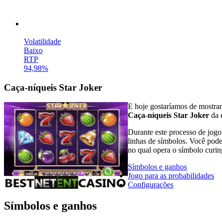
Volatilidade
Baixo
RTP
94,98%
Caça-níqueis Star Joker
E hoje gostaríamos de mostrar
Caça-níqueis Star Joker
da 
Durante este processo de jog
linhas de símbolos. Você pode
no qual opera o símbolo curi
Símbolos e ganhos
Jogo para as probabilidades
Configurações
Símbolos e ganhos