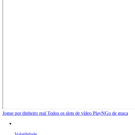
Jogue por dinheiro real
Todos os slots de vídeo PlayNGo de graça
Volatilidade