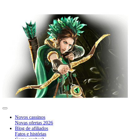
casino-hipster
Novos cassinos
Novas ofertas 2026
Blog de afiliados
Fatos e histórias