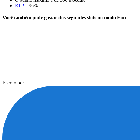
RTP
– 96%.
Você também pode gostar dos seguintes slots no modo Fun
Escrito por