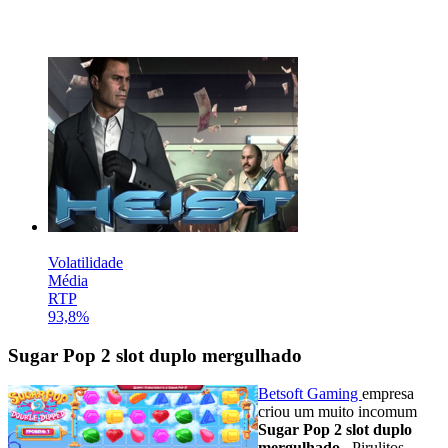
Volatilidade
Média
RTP
93,8%
Sugar Pop 2 slot duplo mergulhado
Betsoft Gaming
empresa
criou um muito incomum
Sugar Pop 2 slot duplo
mergulhado
. Pirulitos