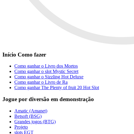
Início Como fazer
Como ganhar o Livro dos Mortos
Como ganhar o slot Mystic Secret
Como ganhar o Sizzling Hot Deluxe
Como ganhar o Livro de Ra
Como ganhar The Plenty of fruit 20 Hot Slot
Jogue por diversão em demonstração
Amatic (Amanet)
Betsoft (BSG)
Grandes jogos (BTG)
Projeto
slots EGT