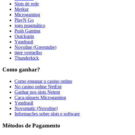
Slots de rede
Merkur
Microgaming
PlayN Go
jogo pragmático
Push Gaming
Quickspin
Yggdrasil
Novoline (Greentube)
tigre vermelho
Thunderkick
Como ganhar?
Como enganar o casino online
No casino online NetEnt
Ganhar nos slots Netent
Caça-níqueis Microgaming
Yggdrasil
Novomatic (Novoline)
Informações sobre slots e software
Métodos de Pagamento