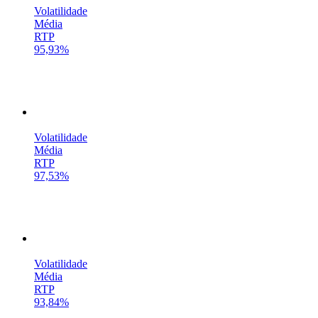
Volatilidade
Média
RTP
95,93%
Volatilidade
Média
RTP
97,53%
Volatilidade
Média
RTP
93,84%