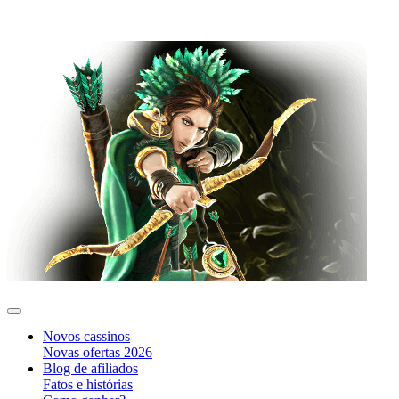
casino-hipster
Novos cassinos
Novas ofertas 2026
Blog de afiliados
Fatos e histórias