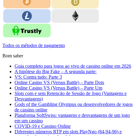
Todos os métodos de pagamento
Bom saber
Guia completo para jogos ao vivo de cassino online em 2026
A hipótese do Big Fake – A segunda parte:
VS: Contra tudo: Parte 3
Online Casino VS (Versus Battle) – Parte Dois
Online Casino VS (Versus Battle) – Parte Um
Slots com e sem Retenção de Sessão de Jogo (Vantagens e
Desvantagens)
Gods of the Gambling Olympus ou desenvolvedores de jogos
de cassino online
Plataforma SoftSwiss: vantagens e desvantagens de um jogo
em um cassino
COVID-19 e Cassino Online
Diferentes números RTP em slots PlayNgo (84-94-96) e