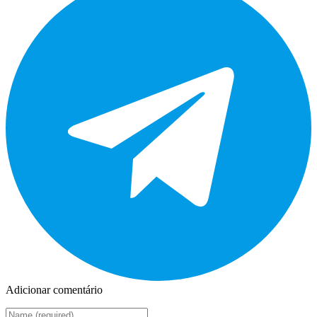
Adicionar comentário