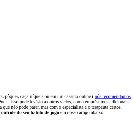
eta, pôquer, caça-níqueis ou em um cassino online (
nós recomendamos
lência. Isso pode levá-lo a outros vícios, como empréstimos adicionais,
 que não pode parar, mas com o especialista e o terapeuta certos,
controle do seu hábito de jogo
em nosso artigo abaixo.