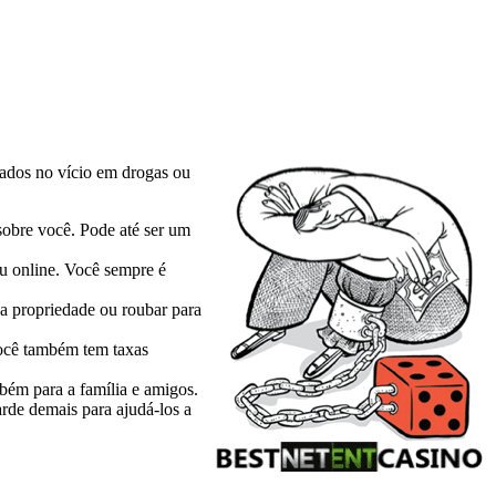
rados no vício em drogas ou
sobre você. Pode até ser um
u online. Você sempre é
a propriedade ou roubar para
Você também tem taxas
bém para a família e amigos.
arde demais para ajudá-los a