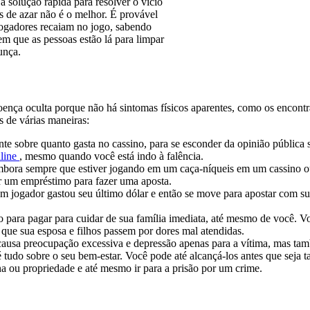
a solução rápida para resolver o vício
s de azar não é o melhor. É provável
jogadores recaiam no jogo, sabendo
m que as pessoas estão lá para limpar
unça.
ença oculta porque não há sintomas físicos aparentes, como os encont
s de várias maneiras:
te sobre quanto gasta no cassino, para se esconder da opinião pública 
nline
, mesmo quando você está indo à falência.
 embora sempre que estiver jogando em um caça-níqueis em um cassino o
ir um empréstimo para fazer uma aposta.
m jogador gastou seu último dólar e então se move para apostar com su
 para pagar para cuidar de sua família imediata, até mesmo de você. 
 que sua esposa e filhos passem por dores mal atendidas.
causa preocupação excessiva e depressão apenas para a vítima, mas tam
 tudo sobre o seu bem-estar. Você pode até alcançá-los antes que seja t
una ou propriedade e até mesmo ir para a prisão por um crime.