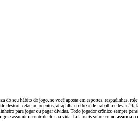
eza do seu hábito de jogo, se você aposta em esportes, raspadinhas, rol
de destruir relacionamentos, atrapalhar o fluxo de trabalho e levar à fa
dinheiro para jogar ou pagar dívidas. Todo jogador crônico sempre pensa
jogo e assumir o controle de sua vida. Leia mais sobre como
assuma o 