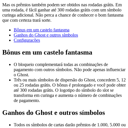
Mas os prêmios também podem ser obtidos nas rodadas grátis. Em
uma rodada, é fácil ganhar até 300 rodadas grátis com um símbolo
curinga adicional. Não perca a chance de conhecer o bom fantasma
que com certeza trará sorte.
Bônus em um castelo fantasma
Ganhos do Ghost e outros símbolos
Configurações
Bônus em um castelo fantasma
O bloqueio complementará todas as combinações de
pagamento com outros símbolos. Não pode apenas influenciar
o Ghost.
Três ou mais símbolos de dispersão do Ghost, concedem 5, 12
ou 25 rodadas grátis. O bônus é prolongado e você pode obter
até 300 rodadas grátis. O logotipo do símbolo do slot se
transforma em curinga e aumenta o número de combinações
de pagamento.
Ganhos do Ghost e outros símbolos
Todos os símbolos de cartas darão prêmios de 1.000, 5.000 ou