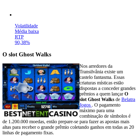
Volatilidade
Média baixa
RTP
90,38%
O slot Ghost Walks
Nos arredores da
Transilvânia existe um
castelo fantasma. Essas
criaturas místicas estão
dispostas a conceder grandes
prêmios a quem lançar
O
slot Ghost Walks
de
Belatra
Jogos
. O pagamento
máximo para uma
combinação de símbolos é
de 1.200.000 moedas, então prepare-se para fazer as apostas mais
altas para receber o grande prêmio coletando ganhos em todas as 20
linhas de pagamento fixas.