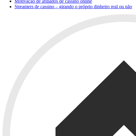
Motivação de afiliados de cassino online
Streamers de cassino – girando o próprio dinheiro real ou não