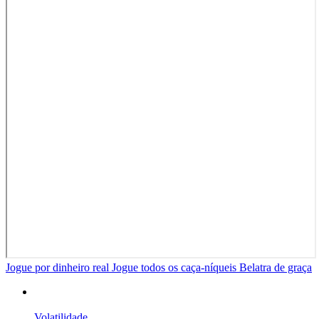
Jogue por dinheiro real
Jogue todos os caça-níqueis Belatra de graça
Volatilidade