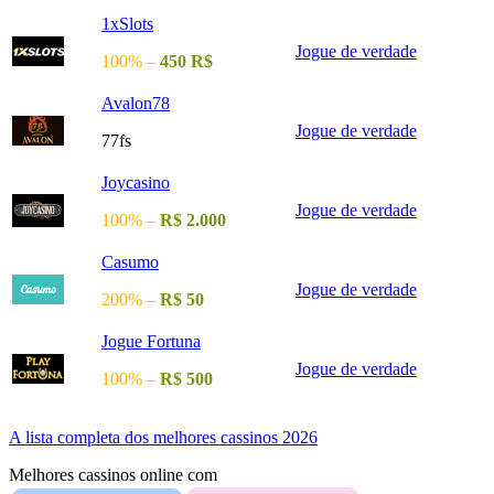
1xSlots
Jogue de verdade
100% –
450
R$
Avalon78
Jogue de verdade
77fs
Joycasino
Jogue de verdade
100% –
R$ 2.000
Casumo
Jogue de verdade
200% –
R$ 50
Jogue Fortuna
Jogue de verdade
100% –
R$ 500
A lista completa dos melhores cassinos 2026
Melhores cassinos online com