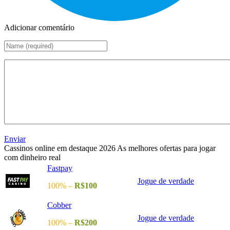
Adicionar comentário
Enviar
Cassinos online em destaque 2026
As melhores ofertas para jogar
com dinheiro real
Fastpay
Jogue de verdade
100% –
R$100
Cobber
Jogue de verdade
100% –
R$200