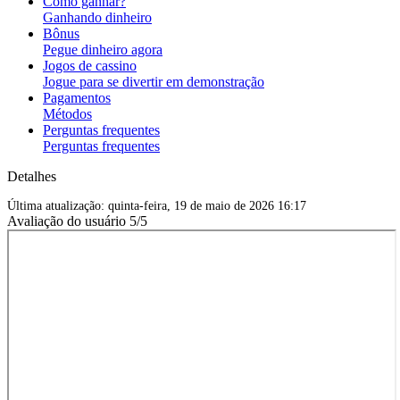
Como ganhar?
Ganhando dinheiro
Bônus
Pegue dinheiro agora
Jogos de cassino
Jogue para se divertir em demonstração
Pagamentos
Métodos
Perguntas frequentes
Perguntas frequentes
Detalhes
Última atualização: quinta-feira, 19 de maio de 2026 16:17
Avaliação do usuário
5/5