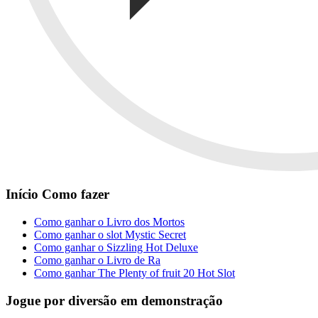
Início Como fazer
Como ganhar o Livro dos Mortos
Como ganhar o slot Mystic Secret
Como ganhar o Sizzling Hot Deluxe
Como ganhar o Livro de Ra
Como ganhar The Plenty of fruit 20 Hot Slot
Jogue por diversão em demonstração