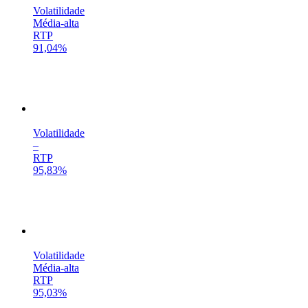
Volatilidade
Média-alta
RTP
91,04%
Volatilidade
–
RTP
95,83%
Volatilidade
Média-alta
RTP
95,03%