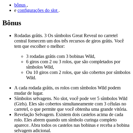
bônus
,
e
configurações do slot
.
Bônus
Rodadas grátis. 3 Os símbolos Great Reveal no carretel
central fornecem um dos três recursos de giros grátis. Você
tem que escolher o melhor:
3 rodadas grátis com 3 bobinas Wild,
6 giros com 2 ou 3 rolos, que são completados por
símbolos Wild,
Ou 10 giros com 2 rolos, que são cobertos por símbolos
Wild.
A cada rodada grátis, os rolos com símbolos Wild podem
mudar de lugar.
Símbolos selvagens. No slot, você pode ver 5 símbolos Wild
(Girls). Eles são cobertos simultaneamente com 3 células no
carretel, o que permite que você obtenha uma grande vitória.
Revelação Selvagem. Existem dois castelos acima de cada
rolo. Eles abrem quando um símbolo curinga completo
aparece. Abra todos os castelos nas bobinas e receba a bobina
selvagem adicional.