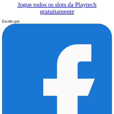
Jogue todos os slots da Playtech
gratuitamente
Escrito por