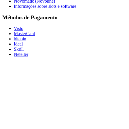
Novomatic (Novoline)
Informações sobre slots e software
Métodos de Pagamento
Visto
MasterCard
bitcoin
Ideal
Skrill
Neteller