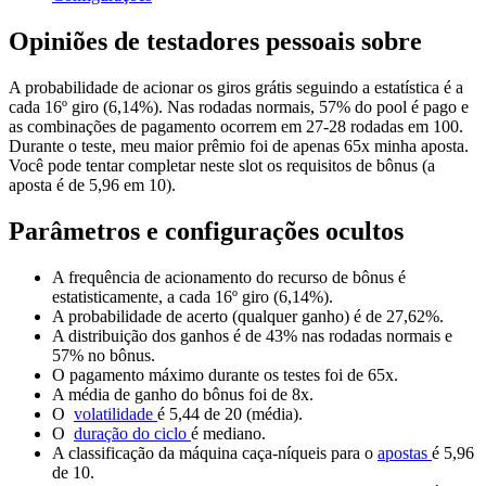
Opiniões de testadores pessoais sobre
A probabilidade de acionar os giros grátis seguindo a estatística é a
cada 16º giro (6,14%). Nas rodadas normais, 57% do pool é pago e
as combinações de pagamento ocorrem em 27-28 rodadas em 100.
Durante o teste, meu maior prêmio foi de apenas 65x minha aposta.
Você pode tentar completar neste slot os requisitos de bônus (a
aposta é de 5,96 em 10).
Parâmetros e configurações ocultos
A frequência de acionamento do recurso de bônus é
estatisticamente, a cada 16º giro (6,14%).
A probabilidade de acerto (qualquer ganho) é de 27,62%.
A distribuição dos ganhos é de 43% nas rodadas normais e
57% no bônus.
O pagamento máximo durante os testes foi de 65x.
A média de ganho do bônus foi de 8x.
O
volatilidade
é 5,44 de 20 (média).
O
duração do ciclo
é mediano.
A classificação da máquina caça-níqueis para o
apostas
é 5,96
de 10.