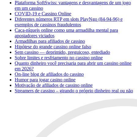
Plataforma SoftSwiss: vantagens e desvantagens de um jogo
em um cassino
COVID-19 e Cassino Online
Diferentes números RTP em slots PlayNgo (84-94-96) e
exemplos de cassinos fraudulentos
Caça-níqueis online como uma armadilha mental para
apostadores viciados
Armadilhas para afiliados de cassino
Hipótese do grande cassino online falso
Sem cassino — deprimido, preguiçoso, entediado
Sobre limites e resfriamento no cassino online
Quanto dinheiro você precisaria para abrir um cassino online
em 2026?
On-line blog de afiliados do cassino
Humor para jogar casino online
Motivação de afiliados de cassino online
Streamers de cassino – girando o próprio dinheiro real ou não