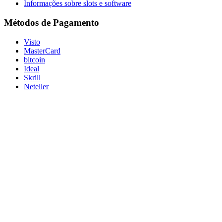
Informações sobre slots e software
Métodos de Pagamento
Visto
MasterCard
bitcoin
Ideal
Skrill
Neteller