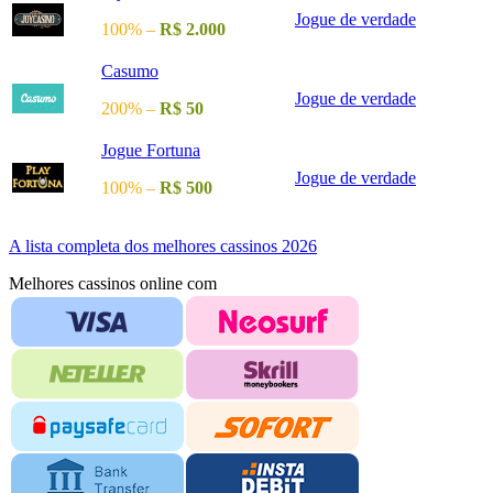
Jogue de verdade
100% –
R$ 2.000
Casumo
Jogue de verdade
200% –
R$ 50
Jogue Fortuna
Jogue de verdade
100% –
R$ 500
A lista completa dos melhores cassinos 2026
Melhores cassinos online com