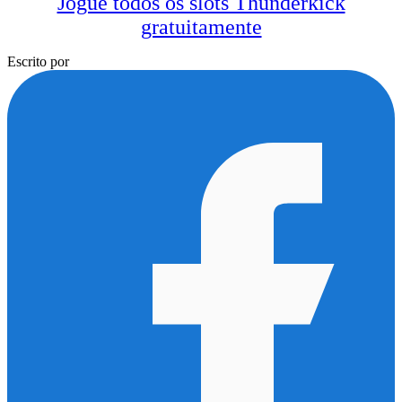
Jogue todos os slots Thunderkick
gratuitamente
Escrito por