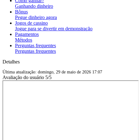
Como ganhar?
Ganhando dinheiro
Bônus
Pegue dinheiro agora
Jogos de cassino
Jogue para se divertir em demonstração
Pagamentos
Métodos
Perguntas frequentes
Perguntas frequentes
Detalhes
Última atualização: domingo, 29 de maio de 2026 17:07
Avaliação do usuário
5/5