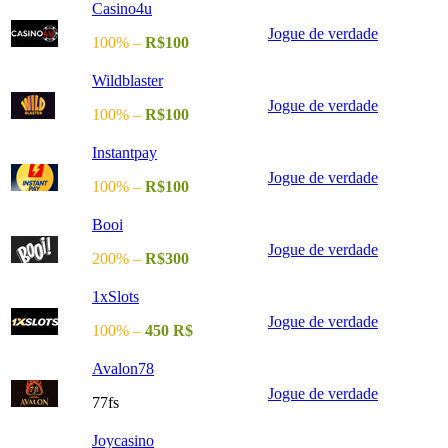
Casino4u
Jogue de verdade
100% –
R$100
Wildblaster
Jogue de verdade
100% –
R$100
Instantpay
Jogue de verdade
100% –
R$100
Booi
Jogue de verdade
200% –
R$300
1xSlots
Jogue de verdade
100% –
450
R$
Avalon78
Jogue de verdade
77fs
Joycasino