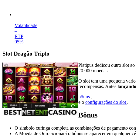
Volatilidade
–
RTP
95%
Slot Dragão Triplo
Platipus dedicou outro slot 
20.000 moedas.
O slot tem uma pequena varied
recompensas. Antes
lançando
bônus
,
e o
configurações do slot
.
Bônus
O símbolo curinga completa as combinações de pagamento com
A Moeda de Ouro acionará o bônus se aparecer em qualquer célu