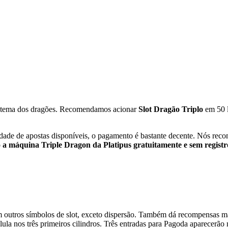
ao tema dos dragões. Recomendamos acionar
Slot Dragão Triplo
em 50 
ade de apostas disponíveis, o pagamento é bastante decente. Nós reco
 a máquina Triple Dragon da Platipus gratuitamente e sem regist
 outros símbolos de slot, exceto dispersão. Também dá recompensas m
la nos três primeiros cilindros. Três entradas para Pagoda aparecerão 