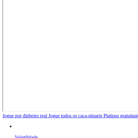
Jogue por dinheiro real
Jogue todos os caça-níqueis Platipus gratuita
Volatilidade