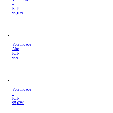
–
RTP
95,03%
Volatilidade
Alto
RTP
95%
Volatilidade
–
RTP
95,03%