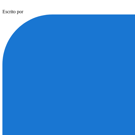
Escrito por