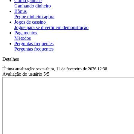
Como ganhar?
Ganhando dinheiro
Bônus
Pegue dinheiro agora
Jogos de cassino
Jogue para se divertir em demonstração
Pagamentos
Métodos
Perguntas frequentes
Perguntas frequentes
Detalhes
Última atualização: sexta-feira, 11 de fevereiro de 2026 12:38
Avaliação do usuário
5/5