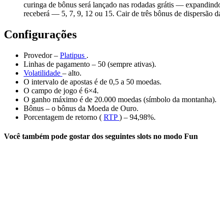
curinga de bônus será lançado nas rodadas grátis — expandindo
receberá — 5, 7, 9, 12 ou 15. Cair de três bônus de dispersão dá
Configurações
Provedor –
Platipus
.
Linhas de pagamento – 50 (sempre ativas).
Volatilidade
– alto.
O intervalo de apostas é de 0,5 a 50 moedas.
O campo de jogo é 6×4.
O ganho máximo é de 20.000 moedas (símbolo da montanha).
Bônus – o bônus da Moeda de Ouro.
Porcentagem de retorno (
RTP
) – 94,98%.
Você também pode gostar dos seguintes slots no modo Fun