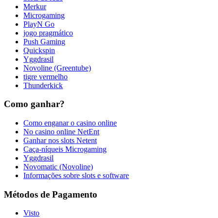
Merkur
Microgaming
PlayN Go
jogo pragmático
Push Gaming
Quickspin
Yggdrasil
Novoline (Greentube)
tigre vermelho
Thunderkick
Como ganhar?
Como enganar o casino online
No casino online NetEnt
Ganhar nos slots Netent
Caça-níqueis Microgaming
Yggdrasil
Novomatic (Novoline)
Informações sobre slots e software
Métodos de Pagamento
Visto