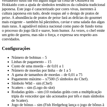
verdadeiro sushi bar em algum lugar da costa de Okinawa ou
Hokkaido com a ajuda de símbolos temáticos da culinária tradicional
japonesa. Este jogo é caracterizado por cores vivas, inerentes à
cultura japonesa em tudo, desde roupas até o design de pratos de
peixe. A abundância de pratos de peixe fará as delícias do gourmet
mais exigente – também há pãezinhos, caviar e uma salada das algas
mais raras. A agradável música nacional como pano de fundo torna
o processo do jogo fácil e suave, bom humor. Às vezes, o chef emite
um grito de guerra, mas não o força, e expressa seu respeito aos
convidados.
Configurações
Número de bobinas – 5
Linhas de pagamento – 15
Custo de uma moeda – de 0,01 a 1
Número de moedas por linha – de 1 a 5
A gama de tamanhos de moedas – de 0,01 a 75
Pagamento máximo – x7500 (5 símbolos do Chef).
Símbolo Wild – sim (Chef)
Scatters – sim (Logo do slot)
Rodadas grátis – sim (10 rodadas grátis com a multiplicação
tripla do vencedor que são acionados por três e mais símbolos
de Scatter).
Jogo de bónus – sim (Fish Hedgehog lança o jogo de bônus à