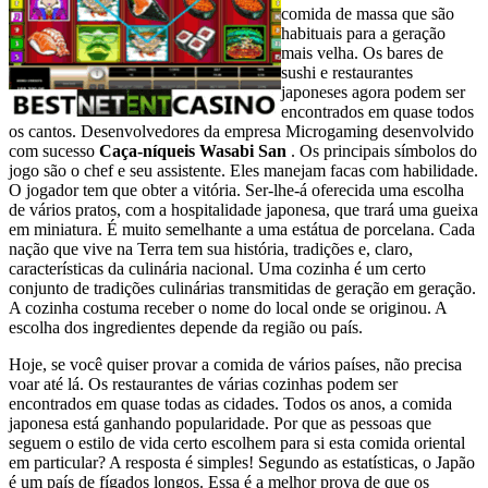
comida de massa que são
habituais para a geração
mais velha. Os bares de
sushi e restaurantes
japoneses agora podem ser
encontrados em quase todos
os cantos. Desenvolvedores da empresa Microgaming desenvolvido
com sucesso
Caça-níqueis Wasabi San
. Os principais símbolos do
jogo são o chef e seu assistente. Eles manejam facas com habilidade.
O jogador tem que obter a vitória. Ser-lhe-á oferecida uma escolha
de vários pratos, com a hospitalidade japonesa, que trará uma gueixa
em miniatura. É muito semelhante a uma estátua de porcelana. Cada
nação que vive na Terra tem sua história, tradições e, claro,
características da culinária nacional. Uma cozinha é um certo
conjunto de tradições culinárias transmitidas de geração em geração.
A cozinha costuma receber o nome do local onde se originou. A
escolha dos ingredientes depende da região ou país.
Hoje, se você quiser provar a comida de vários países, não precisa
voar até lá. Os restaurantes de várias cozinhas podem ser
encontrados em quase todas as cidades. Todos os anos, a comida
japonesa está ganhando popularidade. Por que as pessoas que
seguem o estilo de vida certo escolhem para si esta comida oriental
em particular? A resposta é simples! Segundo as estatísticas, o Japão
é um país de fígados longos. Essa é a melhor prova de que os