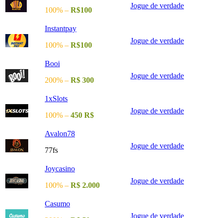
Jogue de verdade
100% –
R$100
Instantpay
Jogue de verdade
100% –
R$100
Booi
Jogue de verdade
200% –
R$ 300
1xSlots
Jogue de verdade
100% –
450
R$
Avalon78
Jogue de verdade
77fs
Joycasino
Jogue de verdade
100% –
R$ 2.000
Casumo
Jogue de verdade