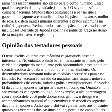
alimentos ali consumidos são ideais para o corpo humano. Então,
qual é o segredo da longevidade japonesa? O segredo está na
culinária nacional. Muitos estão acostumados a pensar que a
gastronomia japonesa é o tradicional sushi, pãezinhos, arroz, molho
de soja. Existem muitas iguarias diferentes e pratos incomuns na
culinária japonesa. Reduzir tudo a sushi e pãezinhos é errado e até
insultuoso! Desfrute de Japonês cozinha e jogue de graça no demo
desta máquina sem se registrar agora.
Opinião dos testadores pessoais
O tema exclusivo torna esta máquina caça-níqueis bastante
interessante. No entanto, o sushi bar é interessante não tanto pelo
cardápio e equipe do mar, quanto pela oportunidade neste ponto de
comida exótica de quebrar um bom prêmio em dinheiro. Os
desenvolvedores tomaram todas as medidas necessárias para esse
fim. Eles forneceram ao enredo da máquina caça-níqueis notáveis ​​
probabilidades de vitória, rodadas grátis e multiplicadores. Se você é
fã da cultura japonesa, vai gostar desse slot como eu. Quanto a mim,
são muitas as vantagens do jogo, por exemplo, a alta porcentagem
com a ajuda dele você pode dobrar seus ganhos; o design e o
acompanhamento musical vão te envolver e descobrir os segredos
da cultura japonesa. Acho que o slot vai agradar tanto aos iniciantes
quanto aos veteranos dos cassinos online, porque no caça-níqueis