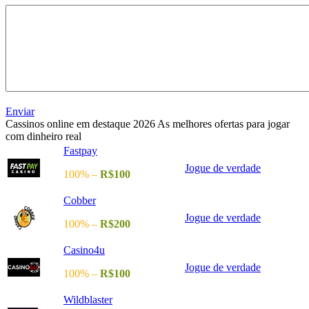
Enviar
Cassinos online em destaque 2026
As melhores ofertas para jogar
com dinheiro real
Fastpay
Jogue de verdade
100% –
R$100
Cobber
Jogue de verdade
100% –
R$200
Casino4u
Jogue de verdade
100% –
R$100
Wildblaster