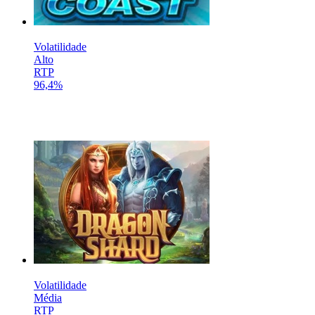
Volatilidade
Alto
RTP
96,4%
Volatilidade
Média
RTP