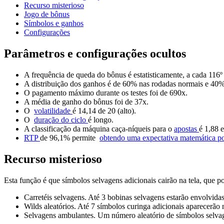
Recurso misterioso
Jogo de bônus
Símbolos e ganhos
Configurações
Parâmetros e configurações ocultos
A frequência de queda do bônus é estatisticamente, a cada 116º
A distribuição dos ganhos é de 60% nas rodadas normais e 40
O pagamento máximo durante os testes foi de 690x.
A média de ganho do bônus foi de 37x.
O
volatilidade
é 14,14 de 20 (alto).
O
duração do ciclo
é longo.
A classificação da máquina caça-níqueis para o
apostas
é 1,88 
RTP
de 96,1% permite
obtendo uma expectativa matemática po
Recurso misterioso
Esta função é que símbolos selvagens adicionais cairão na tela, que pos
Carretéis selvagens. Até 3 bobinas selvagens estarão envolvid
Wilds aleatórios. Até 7 símbolos curinga adicionais aparecerão n
Selvagens ambulantes. Um número aleatório de símbolos selva