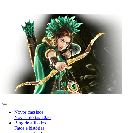
casino-hipster
Novos cassinos
Novas ofertas 2026
Blog de afiliados
Fatos e histórias