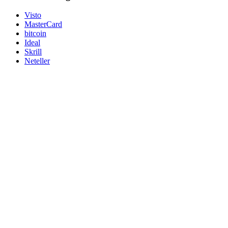
Visto
MasterCard
bitcoin
Ideal
Skrill
Neteller