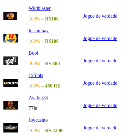
Wildblaster
Jogue de verdade
100% –
R$100
Instantpay
Jogue de verdade
100% –
R$100
Booi
Jogue de verdade
200% –
R$ 300
1xSlots
Jogue de verdade
100% –
450
R$
Avalon78
Jogue de verdade
77fs
Joycasino
Jogue de verdade
100% –
R$ 2.000