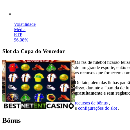
Volatilidade
Média
RTP
96,08%
Slot da Copa do Vencedor
Os fãs de futebol ficarão fel
de um grande esporte, então es
os recursos que fornecem co
De fato, além das linhas padrã
disso, durante a “partida de 
gratuitamente e sem registr
recursos de bônus
,
e
configurações do slot
.
Bônus