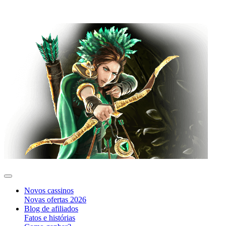
casino-hipster
Novos cassinos
Novas ofertas 2026
Blog de afiliados
Fatos e histórias