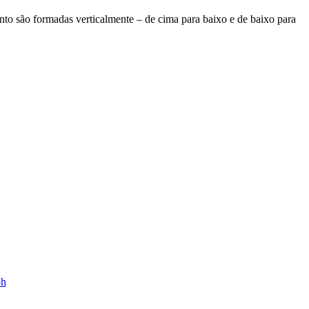
nto são formadas verticalmente – de cima para baixo e de baixo para
ph