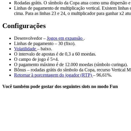
Rodadas grátis. O símbolo da Copa atua como uma dispersão e a
Linhas de pagamento de multiplicação vertical. Existem linhas 
cima. Para as linhas 23 e 24, o multiplicador para ganhar x2 atu
Configurações
Desenvolvedor –
Jogos em expansão
.
Linhas de pagamento – 30 (fixo).
Volatilidade
– baixo.
O intervalo de apostas é de 0,3 a 60 moedas.
O campo de jogo é 5×4.
O pagamento máximo é de 12.000 moedas (símbolo curinga).
Bônus – rodadas grátis do símbolo da Copa, recurso Vertical Mu
Retornar à porcentagem do jogador (RTP)
– 96,61%.
Você também pode gostar dos seguintes slots no modo Fun