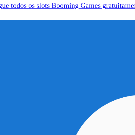
gue todos os slots Booming Games gratuitame