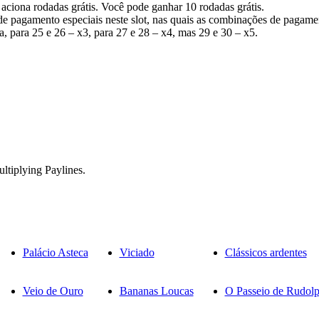
ciona rodadas grátis. Você pode ganhar 10 rodadas grátis.
de pagamento especiais neste slot, nas quais as combinações de pagame
a, para 25 e 26 – x3, para 27 e 28 – x4, mas 29 e 30 – x5.
ltiplying Paylines.
Palácio Asteca
Viciado
Clássicos ardentes
Veio de Ouro
Bananas Loucas
O Passeio de Rudol