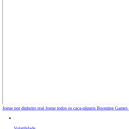
Jogue por dinheiro real
Jogue todos os caça-níqueis Booming Games 
Volatilidade