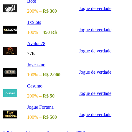
Booi
Jogue de verdade
200% –
R$ 300
1xSlots
Jogue de verdade
100% –
450
R$
Avalon78
Jogue de verdade
77fs
Joycasino
Jogue de verdade
100% –
R$ 2.000
Casumo
Jogue de verdade
200% –
R$ 50
Jogue Fortuna
Jogue de verdade
100% –
R$ 500