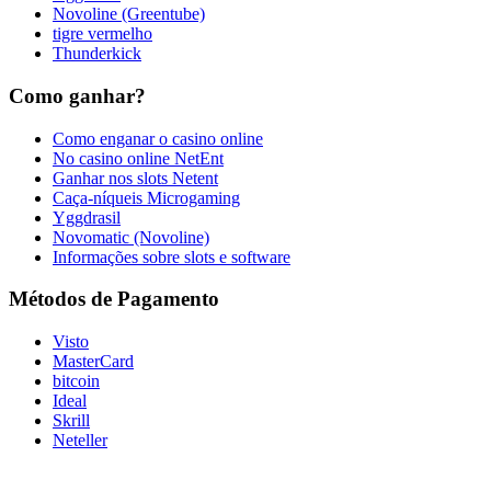
Novoline (Greentube)
tigre vermelho
Thunderkick
Como ganhar?
Como enganar o casino online
No casino online NetEnt
Ganhar nos slots Netent
Caça-níqueis Microgaming
Yggdrasil
Novomatic (Novoline)
Informações sobre slots e software
Métodos de Pagamento
Visto
MasterCard
bitcoin
Ideal
Skrill
Neteller