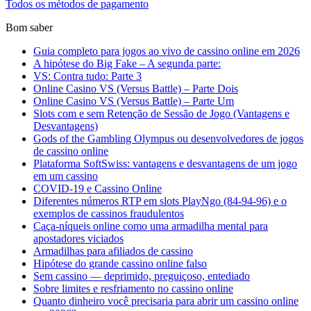
Todos os métodos de pagamento
Bom saber
Guia completo para jogos ao vivo de cassino online em 2026
A hipótese do Big Fake – A segunda parte:
VS: Contra tudo: Parte 3
Online Casino VS (Versus Battle) – Parte Dois
Online Casino VS (Versus Battle) – Parte Um
Slots com e sem Retenção de Sessão de Jogo (Vantagens e
Desvantagens)
Gods of the Gambling Olympus ou desenvolvedores de jogos
de cassino online
Plataforma SoftSwiss: vantagens e desvantagens de um jogo
em um cassino
COVID-19 e Cassino Online
Diferentes números RTP em slots PlayNgo (84-94-96) e o
exemplos de cassinos fraudulentos
Caça-níqueis online como uma armadilha mental para
apostadores viciados
Armadilhas para afiliados de cassino
Hipótese do grande cassino online falso
Sem cassino — deprimido, preguiçoso, entediado
Sobre limites e resfriamento no cassino online
Quanto dinheiro você precisaria para abrir um cassino online