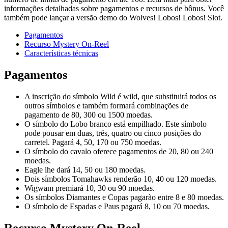
informações detalhadas sobre pagamentos e recursos de bônus. Você
também pode lançar a versão demo do Wolves! Lobos! Lobos! Slot.
Pagamentos
Recurso Mystery On-Reel
Características técnicas
Pagamentos
A inscrição do símbolo Wild é wild, que substituirá todos os
outros símbolos e também formará combinações de
pagamento de 80, 300 ou 1500 moedas.
O símbolo do Lobo branco está empilhado. Este símbolo
pode pousar em duas, três, quatro ou cinco posições do
carretel. Pagará 4, 50, 170 ou 750 moedas.
O símbolo do cavalo oferece pagamentos de 20, 80 ou 240
moedas.
Eagle lhe dará 14, 50 ou 180 moedas.
Dois símbolos Tomahawks renderão 10, 40 ou 120 moedas.
Wigwam premiará 10, 30 ou 90 moedas.
Os símbolos Diamantes e Copas pagarão entre 8 e 80 moedas.
O símbolo de Espadas e Paus pagará 8, 10 ou 70 moedas.