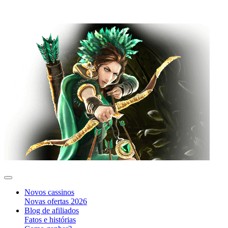
casino-hipster
Novos cassinos
Novas ofertas 2026
Blog de afiliados
Fatos e histórias