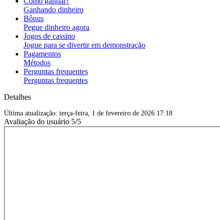
Como ganhar?
Ganhando dinheiro
Bônus
Pegue dinheiro agora
Jogos de cassino
Jogue para se divertir em demonstração
Pagamentos
Métodos
Perguntas frequentes
Perguntas frequentes
Detalhes
Última atualização: terça-feira, 1 de fevereiro de 2026 17:18
Avaliação do usuário
5/5