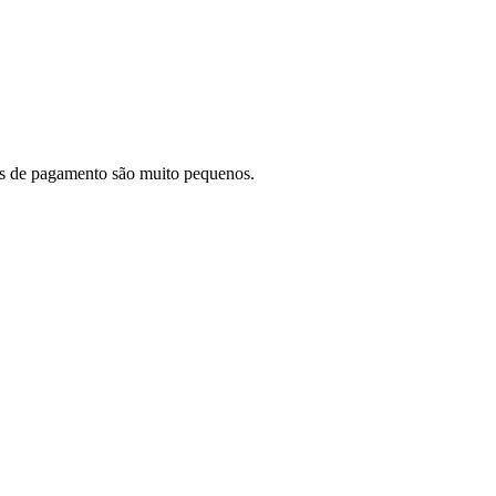
ões de pagamento são muito pequenos.