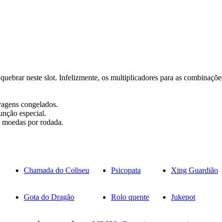
 quebrar neste slot. Infelizmente, os multiplicadores para as combinaç
vagens congelados.
unção especial.
0 moedas por rodada.
Chamada do Coliseu
Psicopata
Xing Guardião
Gota do Dragão
Rolo quente
Jukepot