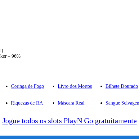
l)
oker – 96%
Coringa de Fogo
Livro dos Mortos
Bilhete Dourado
Riquezas de RA
Máscara Real
Sangue Selvage
Jogue todos os slots PlayN Go gratuitamente