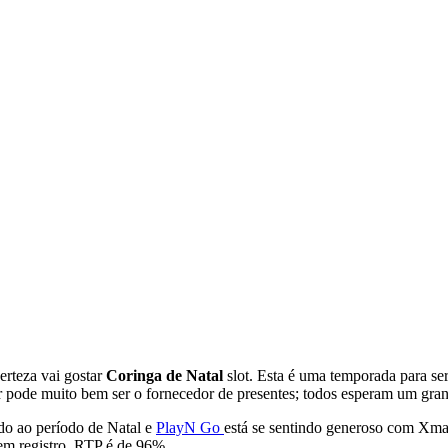
erteza vai gostar
Coringa de Natal
slot. Esta é uma temporada para se
r pode muito bem ser o fornecedor de presentes; todos esperam um gran
do ao período de Natal e
PlayN Go
está se sentindo generoso com Xmas
em registro. RTP é de 96%.