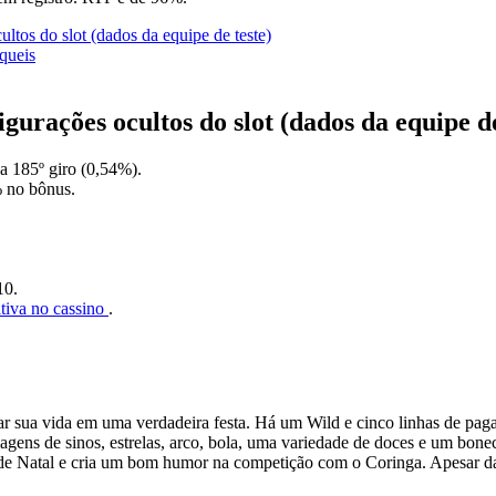
ltos do slot (dados da equipe de teste)
queis
gurações ocultos do slot (dados da equipe de
a 185º giro (0,54%).
% no bônus.
10.
tiva no cassino
.
ar sua vida em uma verdadeira festa. Há um Wild e cinco linhas de pag
magens de sinos, estrelas, arco, bola, uma variedade de doces e um b
e Natal e cria um bom humor na competição com o Coringa. Apesar da a