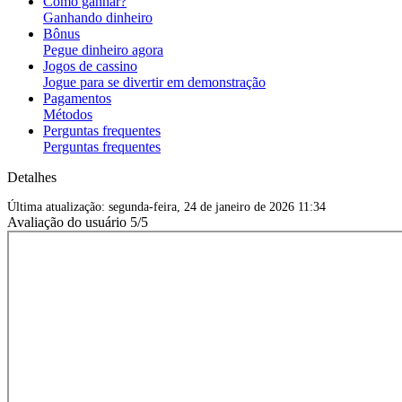
Como ganhar?
Ganhando dinheiro
Bônus
Pegue dinheiro agora
Jogos de cassino
Jogue para se divertir em demonstração
Pagamentos
Métodos
Perguntas frequentes
Perguntas frequentes
Detalhes
Última atualização: segunda-feira, 24 de janeiro de 2026 11:34
Avaliação do usuário
5/5