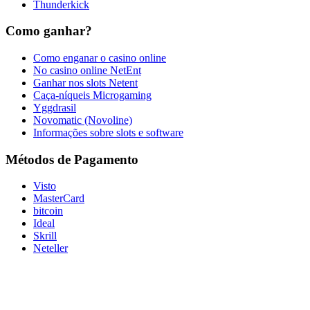
Thunderkick
Como ganhar?
Como enganar o casino online
No casino online NetEnt
Ganhar nos slots Netent
Caça-níqueis Microgaming
Yggdrasil
Novomatic (Novoline)
Informações sobre slots e software
Métodos de Pagamento
Visto
MasterCard
bitcoin
Ideal
Skrill
Neteller