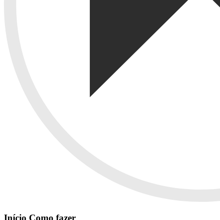
Início Como fazer