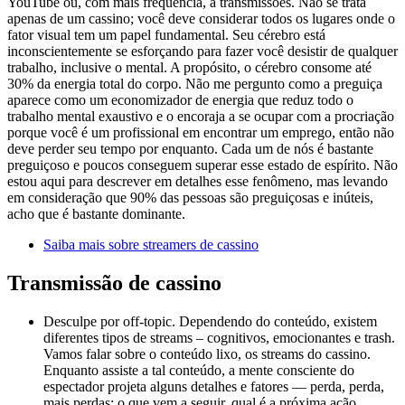
YouTube ou, com mais frequência, a transmissões. Não se trata
apenas de um cassino; você deve considerar todos os lugares onde o
fator visual tem um papel fundamental. Seu cérebro está
inconscientemente se esforçando para fazer você desistir de qualquer
trabalho, inclusive o mental. A propósito, o cérebro consome até
30% da energia total do corpo. Não me pergunto como a preguiça
aparece como um economizador de energia que reduz todo o
trabalho mental exaustivo e o encoraja a se ocupar com a procriação
porque você é um profissional em encontrar um emprego, então não
deve perder seu tempo por enquanto. Cada um de nós é bastante
preguiçoso e poucos conseguem superar esse estado de espírito. Não
estou aqui para descrever em detalhes esse fenômeno, mas levando
em consideração que 90% das pessoas são preguiçosas e inúteis,
acho que é bastante dominante.
Saiba mais sobre streamers de cassino
Transmissão de cassino
Desculpe por off-topic. Dependendo do conteúdo, existem
diferentes tipos de streams – cognitivos, emocionantes e trash.
Vamos falar sobre o conteúdo lixo, os streams do cassino.
Enquanto assiste a tal conteúdo, a mente consciente do
espectador projeta alguns detalhes e fatores — perda, perda,
mais perdas; o que vem a seguir, qual é a próxima ação,