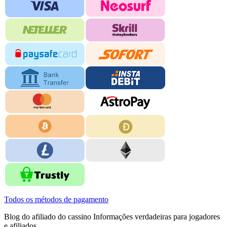
Todos os métodos de pagamento
Blog do afiliado do cassino
Informações verdadeiras para jogadores
e afiliados